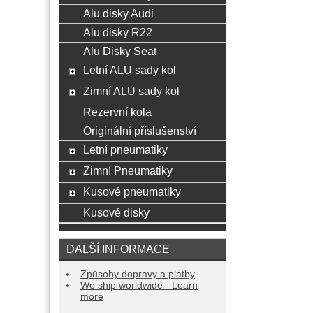
Alu disky Audi
Alu disky R22
Alu Disky Seat
Letní ALU sady kol
Zimní ALU sady kol
Rezervní kola
Originální příslušenství
Letní pneumatiky
Zimní Pneumatiky
Kusové pneumatiky
Kusové disky
DALŠÍ INFORMACE
Způsoby dopravy a platby
We ship worldwide - Learn
more