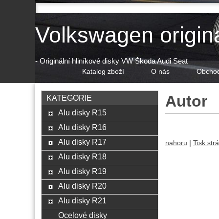
Volkswagen origin
- Originální hliníkové disky VW Škoda Audi Seat
Katalog zboží
O nás
Obchod
Autor
KATEGORIE
Alu disky R15
Alu disky R16
Alu disky R17
|
nahoru
Tisk str
Alu disky R18
Alu disky R19
Alu disky R20
Alu disky R21
Ocelové disky