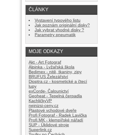
ČLÁNKY
Vystavení typového listu
Jak poznám originální disky?
Jak vybrat vhodné disky ?
Parametry pneumatik
MOJE ODKAZY
Akt - Art Fotograf
Alpinka - Lyžařská škola
Bedimex - nitě, tkaniny, zipy
BRUFUS Železářství
Dioptra.cz - kosmetické a čtecí
lupy
exCorde- Čalounictví
Geoheat - Tepelná čerpadla
KachličkyVP
nejnizsi-ceny.cz
Plastové vchodové dveře
Profi Fotograf - Radek Lavička
Profi.MK - klempířské nářadí
SUP - Úklidové stroje
Superlink.cz
Toulky po Čechách