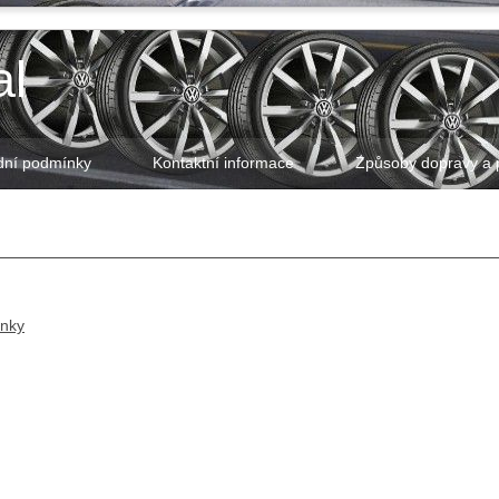
al
ní podmínky
Kontaktní informace
Způsoby dopravy a 
ánky