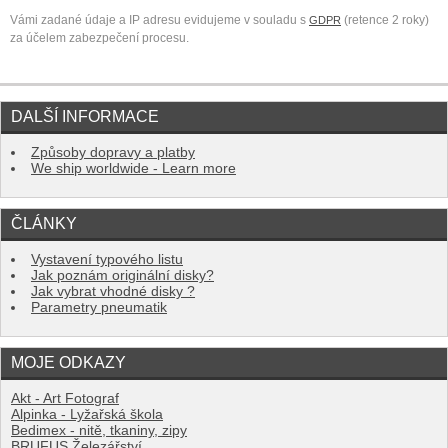
Vámi zadané údaje a IP adresu evidujeme v souladu s
(retence 2 roky)
GDPR
za účelem zabezpečení procesu.
DALŠÍ INFORMACE
Způsoby dopravy a platby
We ship worldwide - Learn more
ČLÁNKY
Vystavení typového listu
Jak poznám originální disky?
Jak vybrat vhodné disky ?
Parametry pneumatik
MOJE ODKAZY
Akt - Art Fotograf
Alpinka - Lyžařská škola
Bedimex - nitě, tkaniny, zipy
BRUFUS Železářství