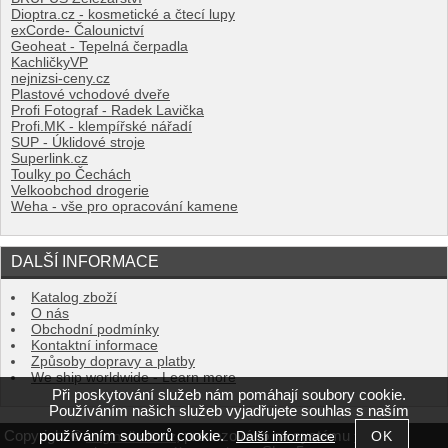
Dioptra.cz - kosmetické a čtecí lupy
exCorde- Čalounictví
Geoheat - Tepelná čerpadla
KachličkyVP
nejnizsi-ceny.cz
Plastové vchodové dveře
Profi Fotograf - Radek Lavička
Profi.MK - klempířské nářadí
SUP - Úklidové stroje
Superlink.cz
Toulky po Čechách
Velkoobchod drogerie
Weha - vše pro opracování kamene
DALŠÍ INFORMACE
Katalog zboží
O nás
Obchodní podmínky
Kontaktní informace
Způsoby dopravy a platby
We ship worldwide - Learn more
Při poskytování služeb nám pomáhají soubory cookie.
Používáním našich služeb vyjadřujete souhlas s naším
používáním souborů cookie.
Copyright ©
,
provozováno na systému
Další informace
originalkola.cz
tvorba