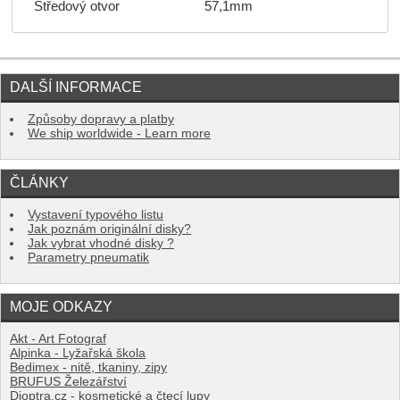
Středový otvor
57,1mm
DALŠÍ INFORMACE
Způsoby dopravy a platby
We ship worldwide - Learn more
ČLÁNKY
Vystavení typového listu
Jak poznám originální disky?
Jak vybrat vhodné disky ?
Parametry pneumatik
MOJE ODKAZY
Akt - Art Fotograf
Alpinka - Lyžařská škola
Bedimex - nitě, tkaniny, zipy
BRUFUS Železářství
Dioptra.cz - kosmetické a čtecí lupy