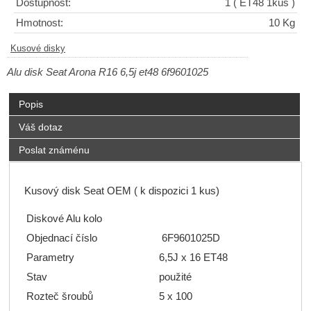
Dostupnost:
1
( ET48 1kus )
Hmotnost:
10 Kg
Kusové disky
Alu disk Seat Arona R16 6,5j et48 6f9601025
Popis
Váš dotaz
Poslat známénu
Kusový disk Seat OEM ( k dispozici 1 kus)
Diskové Alu kolo
Objednací číslo
6F9601025D
Parametry
6,5J x 16 ET48
Stav
použité
Rozteč šroubů
5 x 100