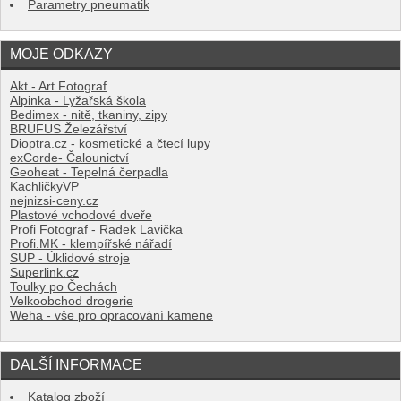
Parametry pneumatik
MOJE ODKAZY
Akt - Art Fotograf
Alpinka - Lyžařská škola
Bedimex - nitě, tkaniny, zipy
BRUFUS Železářství
Dioptra.cz - kosmetické a čtecí lupy
exCorde- Čalounictví
Geoheat - Tepelná čerpadla
KachličkyVP
nejnizsi-ceny.cz
Plastové vchodové dveře
Profi Fotograf - Radek Lavička
Profi.MK - klempířské nářadí
SUP - Úklidové stroje
Superlink.cz
Toulky po Čechách
Velkoobchod drogerie
Weha - vše pro opracování kamene
DALŠÍ INFORMACE
Katalog zboží