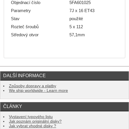
Objednací číslo
5FA601025
Parametry
7J x 16 ET43
Stav
použité
Rozteč šroubů
5 x 112
Středový otvor
57,1mm
DALŠÍ INFORMACE
Způsoby dopravy a platby
We ship worldwide - Learn more
ČLÁNKY
Vystavení typového listu
Jak poznám originální disky?
Jak vybrat vhodné disky ?