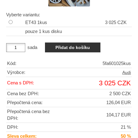
Vyberte variantu:
ET43 1kus
3 025 CZK
pouze 1 kus disku
sada
Kód:
5fa601025kus
Výrobce:
Audi
3 025 CZK
Cena s DPH:
Cena bez DPH:
2 500 CZK
Přepočtená cena:
126,04 EUR
Přepočtená cena bez
104,17 EUR
DPH:
DPH:
21 %
Sleva celkem:
50 %