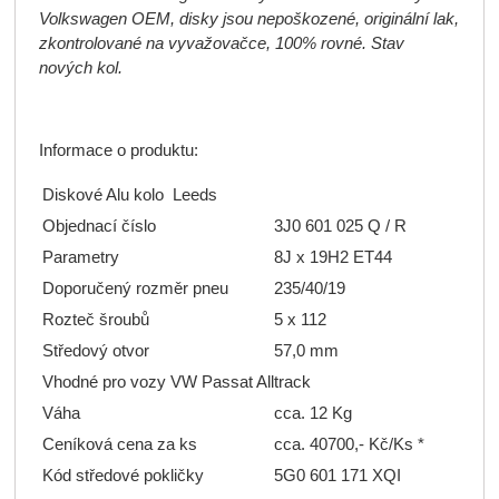
Volkswagen OEM, disky jsou nepoškozené, originální lak,
zkontrolované na vyvažovačce, 100% rovné. Stav
nových kol.
Informace o produktu:
Diskové Alu kolo Leeds
Objednací číslo
3J0 601 025 Q / R
Parametry
8J x 19H2 ET44
Doporučený rozměr pneu
235/40/19
Rozteč šroubů
5 x 112
Středový otvor
57,0 mm
Vhodné pro vozy VW Passat Alltrack
Váha
cca. 12 Kg
Ceníková cena za ks
cca. 40700,- Kč/Ks *
Kód středové pokličky
5G0 601 171 XQI