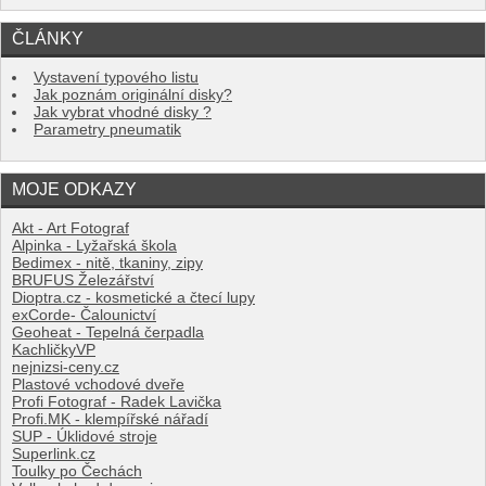
ČLÁNKY
Vystavení typového listu
Jak poznám originální disky?
Jak vybrat vhodné disky ?
Parametry pneumatik
MOJE ODKAZY
Akt - Art Fotograf
Alpinka - Lyžařská škola
Bedimex - nitě, tkaniny, zipy
BRUFUS Železářství
Dioptra.cz - kosmetické a čtecí lupy
exCorde- Čalounictví
Geoheat - Tepelná čerpadla
KachličkyVP
nejnizsi-ceny.cz
Plastové vchodové dveře
Profi Fotograf - Radek Lavička
Profi.MK - klempířské nářadí
SUP - Úklidové stroje
Superlink.cz
Toulky po Čechách