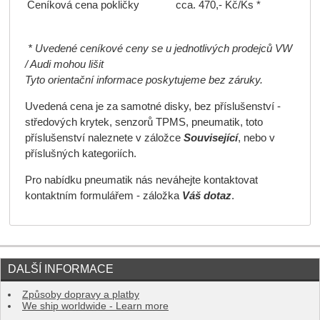
Ceníková cena pokličky
cca. 470,- Kč/Ks *
* Uvedené ceníkové ceny se u jednotlivých prodejců VW
/ Audi mohou lišit
Tyto orientační informace poskytujeme bez záruky.
Uvedená cena je za samotné disky, bez příslušenství -
středových krytek, senzorů TPMS, pneumatik, toto
příslušenství naleznete v záložce
Související
, nebo v
příslušných kategoriích.
Pro nabídku pneumatik nás neváhejte kontaktovat
kontaktním formulářem - záložka
Váš dotaz
.
DALŠÍ INFORMACE
Způsoby dopravy a platby
We ship worldwide - Learn more