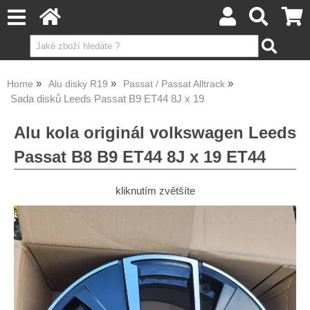
Home
Alu disky R19
Passat / Passat Alltrack
Sada disků Leeds Passat B9 ET44 8J x 19
Alu kola originál volkswagen Leeds
Passat B8 B9 ET44 8J x 19 ET44
kliknutím zvětšíte