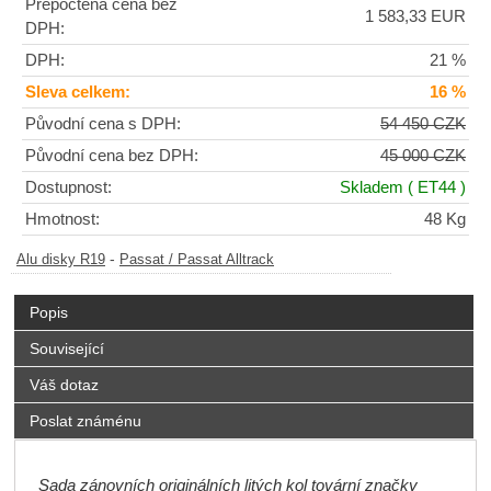
Přepočtená cena bez
1 583,33 EUR
DPH:
DPH:
21 %
Sleva celkem:
16 %
Původní cena s DPH:
54 450 CZK
Původní cena bez DPH:
45 000 CZK
Dostupnost:
Skladem
( ET44 )
Hmotnost:
48 Kg
-
Alu disky R19
Passat / Passat Alltrack
Popis
Související
Váš dotaz
Poslat známénu
Sada zánovních originálních litých kol tovární značky