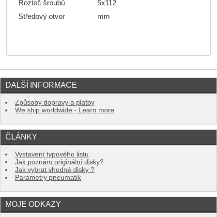
Rozteč šroubů
5x112
Středový otvor
mm
DALŠÍ INFORMACE
Způsoby dopravy a platby
We ship worldwide - Learn more
ČLÁNKY
Vystavení typového listu
Jak poznám originální disky?
Jak vybrat vhodné disky ?
Parametry pneumatik
MOJE ODKAZY