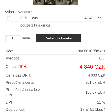
Vyberte variantu:
ET51 1kus
4 840 CZK
pouze 1 kus disku
sada
Kód:
8V0601025mkus
Výrobce:
Audi
4 840 CZK
Cena s DPH:
Cena bez DPH:
4 000 CZK
Přepočtená cena:
201,67 EUR
Přepočtená cena bez
166,67 EUR
DPH:
DPH:
21 %
Dostupnost:
1
( ET51 1kus )