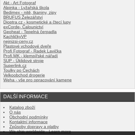
Akt - Art Fotograf
Alpinka - Lyžařská škola
Bedimex - nitě, tkaniny, zipy
BRUFUS Železářství
Dioptra.cz - kosmetické a čtecí lupy
exCorde- Čalounictví
Geoheat - Tepelná čerpadla
KachličkyVP
nejnizsi-ceny.cz
Plastové vchodové dveře
Profi Fotograf - Radek Lavička
Profi.MK - klempířské nářadí
SUP - Úklidové stroje
Superlink.cz
Toulky po Čechách
Velkoobchod drogerie
Weha - vše pro opracování kamene
DALŠÍ INFORMACE
Katalog zboží
O nás
Obchodní podmínky
Kontaktní informace
Způsoby dopravy a platby
We ship worldwide - Learn more