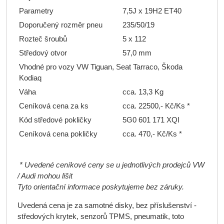
Parametry
7,5J x 19H2 ET40
Doporučený rozměr pneu
235/50/19
Rozteč šroubů
5 x 112
Středový otvor
57,0 mm
Vhodné pro vozy VW Tiguan, Seat Tarraco, Škoda
Kodiaq
Váha
cca. 13,3 Kg
Ceníková cena za ks
cca. 22500,- Kč/Ks *
Kód středové pokličky
5G0 601 171 XQI
Ceníková cena pokličky
cca. 470,- Kč/Ks *
* Uvedené ceníkové ceny se u jednotlivých prodejců VW
/ Audi mohou lišit
Tyto orientační informace poskytujeme bez záruky.
Uvedená cena je za samotné disky, bez příslušenství -
středových krytek, senzorů TPMS, pneumatik, toto