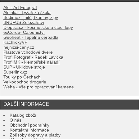
Akt - Art Fotograf
Alpinka - Lyžařská škola
Bedimex - nitě, tkaniny, zipy
BRUFUS Železářství
Dioptra.cz - kosmetické a čtecí lupy
exCorde- Čalounictví
Geoheat - Tepelná čerpadla
KachličkyVP
nejnizsi-ceny.cz
Plastové vchodové dveře
Profi Fotograf - Radek Lavička
Profi.MK - klempířské nářadí
SUP - Úklidové stroje
Superlink.cz
Toulky po Čechách
Velkoobchod drogerie
Weha - vše pro opracování kamene
DALŠÍ INFORMACE
Katalog zboží
O nás
Obchodní podmínky
Kontaktní informace
Způsoby dopravy a platby