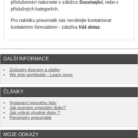
příslušenství naleznete v záložce
Související
, nebo v
příslušných kategoriích.
Pro nabídku pneumatik nás neváhejte kontaktovat
kontaktním formulářem - záložka
Váš dotaz
.
DALŠÍ INFORMACE
Způsoby dopravy a platby
We ship worldwide - Learn more
ČLÁNKY
Vystavení typového listu
Jak poznám originální disky?
Jak vybrat vhodné disky ?
Parametry pneumatik
MOJE ODKAZY