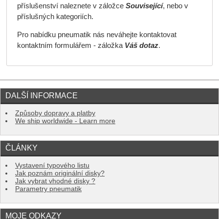
příslušenství naleznete v záložce
Související
, nebo v
příslušných kategoriích.
Pro nabídku pneumatik nás neváhejte kontaktovat
kontaktním formulářem - záložka
Váš dotaz
.
DALŠÍ INFORMACE
Způsoby dopravy a platby
We ship worldwide - Learn more
ČLÁNKY
Vystavení typového listu
Jak poznám originální disky?
Jak vybrat vhodné disky ?
Parametry pneumatik
MOJE ODKAZY