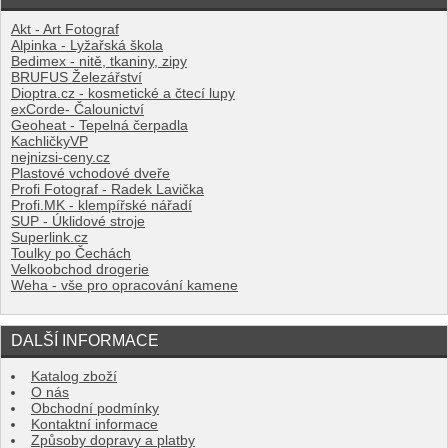
Akt - Art Fotograf
Alpinka - Lyžařská škola
Bedimex - nitě, tkaniny, zipy
BRUFUS Železářství
Dioptra.cz - kosmetické a čtecí lupy
exCorde- Čalounictví
Geoheat - Tepelná čerpadla
KachličkyVP
nejnizsi-ceny.cz
Plastové vchodové dveře
Profi Fotograf - Radek Lavička
Profi.MK - klempířské nářadí
SUP - Úklidové stroje
Superlink.cz
Toulky po Čechách
Velkoobchod drogerie
Weha - vše pro opracování kamene
DALŠÍ INFORMACE
Katalog zboží
O nás
Obchodní podmínky
Kontaktní informace
Způsoby dopravy a platby