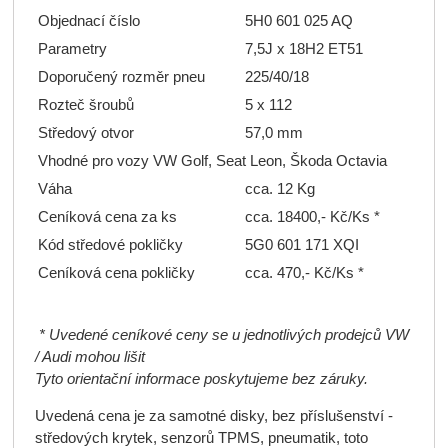
Objednací číslo
5H0 601 025 AQ
Parametry
7,5J x 18H2 ET51
Doporučený rozměr pneu
225/40/18
Rozteč šroubů
5 x 112
Středový otvor
57,0 mm
Vhodné pro vozy VW Golf, Seat Leon, Škoda Octavia
Váha
cca. 12 Kg
Ceníková cena za ks
cca. 18400,- Kč/Ks *
Kód středové pokličky
5G0 601 171 XQI
Ceníková cena pokličky
cca. 470,- Kč/Ks *
* Uvedené ceníkové ceny se u jednotlivých prodejců VW
/ Audi mohou lišit
Tyto orientační informace poskytujeme bez záruky.
Uvedená cena je za samotné disky, bez příslušenství -
středových krytek, senzorů TPMS, pneumatik, toto