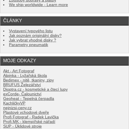
Způsoby dopravy a platby
We ship worldwide - Learn more
ČLÁNKY
Vystavení typového listu
Jak poznám originální disky?
Jak vybrat vhodné disky ?
Parametry pneumatik
MOJE ODKAZY
Akt - Art Fotograf
Alpinka - Lyžařská škola
Bedimex - nitě, tkaniny, zipy
BRUFUS Železářství
Dioptra.cz - kosmetické a čtecí lupy
exCorde- Čalounictví
Geoheat - Tepelná čerpadla
KachličkyVP
nejnizsi-ceny.cz
Plastové vchodové dveře
Profi Fotograf - Radek Lavička
Profi.MK - klempířské nářadí
SUP - Úklidové stroje