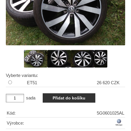
Vyberte variantu:
ET51
26 620 CZK
sada
Kód:
5G0601025AL
Výrobce: