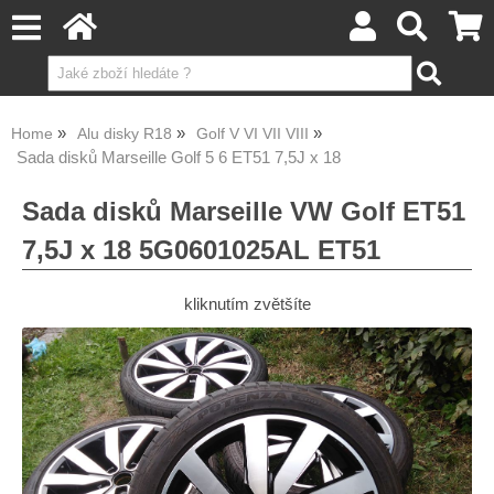
Home
Alu disky R18
Golf V VI VII VIII
Sada disků Marseille Golf 5 6 ET51 7,5J x 18
Sada disků Marseille VW Golf ET51
7,5J x 18 5G0601025AL ET51
kliknutím zvětšíte