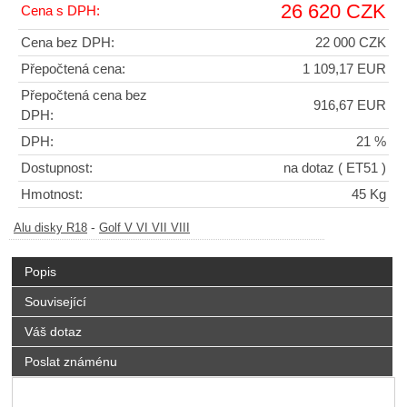
26 620 CZK
Cena s DPH:
Cena bez DPH:
22 000 CZK
Přepočtená cena:
1 109,17 EUR
Přepočtená cena bez
916,67 EUR
DPH:
DPH:
21 %
Dostupnost:
na dotaz
( ET51 )
Hmotnost:
45 Kg
-
Alu disky R18
Golf V VI VII VIII
Popis
Související
Váš dotaz
Poslat známénu