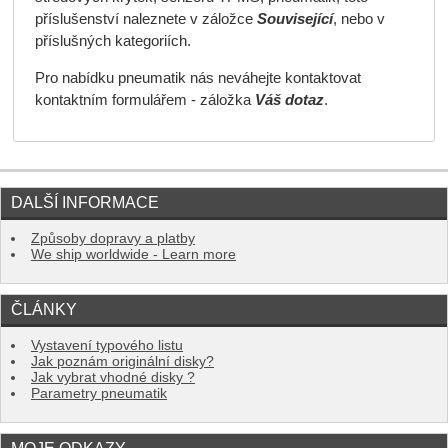
příslušenství naleznete v záložce
Související
, nebo v
příslušných kategoriích.
Pro nabídku pneumatik nás neváhejte kontaktovat
kontaktním formulářem - záložka
Váš dotaz
.
DALŠÍ INFORMACE
Způsoby dopravy a platby
We ship worldwide - Learn more
ČLÁNKY
Vystavení typového listu
Jak poznám originální disky?
Jak vybrat vhodné disky ?
Parametry pneumatik
MOJE ODKAZY