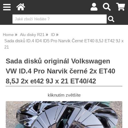
Home
Alu disky R21
ID
Sada disků ID.4 ID4 ID5 Pro Narvik Černé ET40 8,5J ET42 9J x
21
Sada disků originál Volkswagen
VW ID.4 Pro Narvik černé 2x ET40
8,5J 2x et42 9J x 21 ET40/42
kliknutím zvětšíte