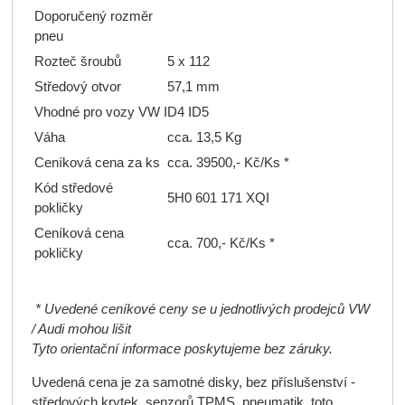
Doporučený rozměr
pneu
Rozteč šroubů
5 x 112
Středový otvor
57,1 mm
Vhodné pro vozy VW ID4 ID5
Váha
cca. 13,5 Kg
Ceníková cena za ks
cca. 39500,- Kč/Ks *
Kód středové
5H0 601 171 XQI
pokličky
Ceníková cena
cca. 700,- Kč/Ks *
pokličky
* Uvedené ceníkové ceny se u jednotlivých prodejců VW
/ Audi mohou lišit
Tyto orientační informace poskytujeme bez záruky.
Uvedená cena je za samotné disky, bez příslušenství -
středových krytek, senzorů TPMS, pneumatik, toto