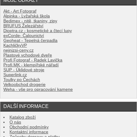
Akt - Art Fotograf
Alpinka - Lyžařská škola
Bedimex - nitě, tkaniny, zipy
BRUFUS Železářství
Dioptra.cz - kosmetické a čtecí lupy
exCorde- Čalounictví
Geoheat - Tepelná čerpadla
KachličkyVP
nejnizsi-ceny.cz
Plastové vchodové dveře
Profi Fotograf - Radek Lavička
Profi.MK - klempířské nářadí
SUP - Úklidové stroje
Superlink.cz
Toulky po Čechách
Velkoobchod drogerie
Weha - vše pro opracování kamene
DALŠÍ INFORMACE
Katalog zboží
O nás
Obchodní podmínky
Kontaktní informace
Způsoby dopravy a platby