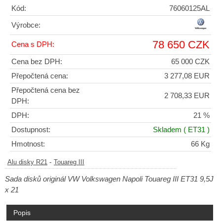
Kód:
76060125AL
Výrobce:
78 650 CZK
Cena s DPH:
Cena bez DPH:
65 000 CZK
Přepočtená cena:
3 277,08 EUR
Přepočtená cena bez
2 708,33 EUR
DPH:
DPH:
21 %
Dostupnost:
Skladem
( ET31 )
Hmotnost:
66 Kg
-
Alu disky R21
Touareg III
Sada disků originál VW Volkswagen Napoli Touareg III ET31 9,5J
x 21
Popis