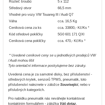
Rozteč šroubů
5 x 112
Středový otvor
66,5 mm
Vhodné pro vozy VW Touareg III / Audi Q7
Váha
cca. 16,5 Kg
Ceníková cena za ks
cca. 33800,- Kč/Ks *
Kód středové pokličky
5G0 601 171 QXI
Ceníková cena pokličky
cca. 470,- Kč/Ks *
* Uvedené ceníkové ceny se u jednotlivých prodejců VW
/ Audi mohou lišit
Tyto orientační informace poskytujeme bez záruky.
Uvedená cena je za samotné disky, bez příslušenství -
středových krytek, senzorů TPMS, pneumatik, toto
příslušenství naleznete v záložce
Související
, nebo v
příslušných kategoriích.
Pro nabídku pneumatik nás neváhejte kontaktovat
kontaktním formulářem - záložka
Váš dotaz
.