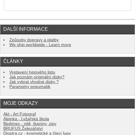
DALŠÍ INFORMACE
Způsoby dopravy a platby
We ship worldwide - Learn more
ČLÁNKY
Vystavení typového listu
Jak poznám originální disky?
Jak vybrat vhodné disky ?
Parametry pneumatik
MOJE ODKAZY
Akt - Art Fotograf
Alpinka - Lyžařská škola
Bedimex - nitě, tkaniny, zipy
BRUFUS Železářství
Dioptra.cz - kosmetické a čtecí lupy