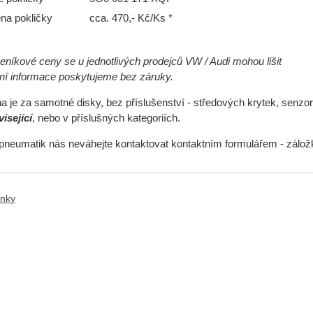
na pokličky
cca. 470,- Kč/Ks *
níkové ceny se u jednotlivých prodejců VW / Audi mohou lišit
ční informace poskytujeme bez záruky.
 je za samotné disky, bez příslušenství - středových krytek, senzor
isející
, nebo v příslušných kategoriích.
pneumatik nás neváhejte kontaktovat kontaktním formulářem - zálo
ánky