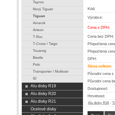
Tayron
Kód:
Nový Tiguan
Tiguan
Výrobce:
Amarok
Cena s DPH:
Arteon
Cena bez DPH:
T-Roc
T-Cross / Taigo
Přepočtená cen
Touareg
Přepočtená cen
Beetle
DPH:
Polo
Sleva celkem:
Transporter / Multivan
Původní cena s
ID
Původní cena b
Alu disky R19
Dostupnost:
Alu disky R20
Hmotnost:
Alu disky R21
-
Alu disky R18
T
Ocelové disky