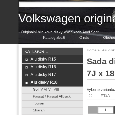
Volkswagen origin
- Originální hliníkové disky VW Škoda Audi Seat
Katalog zboží
O nás
Obchod
Home
Alu dis
KATEGORIE
Alu disky R15
Sada d
Alu disky R16
7J x 1
Alu disky R17
Alu disky R18
Vyberte variantu:
Golf V VI VII VIII
ET43
Passat / Passat Alltrack
Touran
Sharan