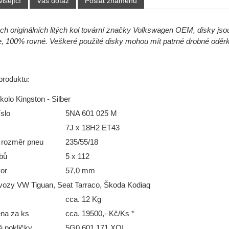
isející
Váš dotaz
Poslat známénu
ch originálních litých kol tovární značky Volkswagen OEM, disky jsou
 100% rovné. Veškeré použité disky mohou mít patrné drobné oděrk
produktu:
kolo Kingston - Silber
slo
5
NA 601 025 M
7J x 18H2 ET43
 rozměr pneu
235/55/18
bů
5 x 112
vor
57,0 mm
vozy VW Tiguan, Seat Tarraco, Škoda Kodiaq
cca. 12 Kg
na za ks
cca. 19500,- Kč/Ks *
é pokličky
5G0 601 171 XQI