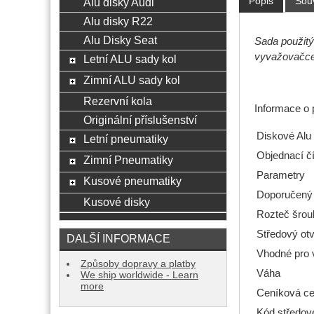
Popis
Souv
Alu disky Audi
Alu disky R22
Alu Disky Seat
Sada použitý
vyvažovačce,
Letní ALU sady kol
Zimní ALU sady kol
Rezervní kola
Informace o 
Originální příslušenství
Diskové Alu 
Letní pneumatiky
Objednací čí
Zimní Pneumatiky
Parametry
Kusové pneumatiky
Doporučený
Kusové disky
Rozteč šrou
Středový ot
DALŠÍ INFORMACE
Vhodné pro 
Způsoby dopravy a platby
Váha
We ship worldwide - Learn
more
Ceníková ce
Kód středov