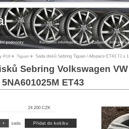
al
ní podmínky
Kontaktní informace
Způsoby dopravy a 
Sada disků Sebring Tiguan / Allspace ET43 7J x 
ky R18
Tiguan
isků Sebring Volkswagen VW 
8 5NA601025M ET43
24 200 CZK
sada