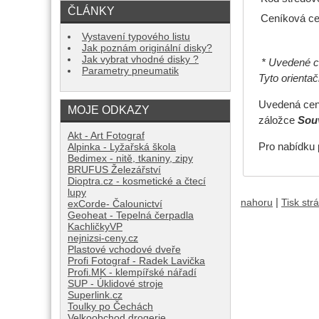
ČLÁNKY
Ceníková ce
Vystavení typového listu
Jak poznám originální disky?
Jak vybrat vhodné disky ?
* Uvedené ce
Parametry pneumatik
Tyto orienta
Uvedená cena
MOJE ODKAZY
záložce
Souv
Akt - Art Fotograf
Pro nabídku 
Alpinka - Lyžařská škola
Bedimex - nitě, tkaniny, zipy
BRUFUS Železářství
Dioptra.cz - kosmetické a čtecí
lupy
|
nahoru
Tisk str
exCorde- Čalounictví
Geoheat - Tepelná čerpadla
KachličkyVP
nejnizsi-ceny.cz
Plastové vchodové dveře
Profi Fotograf - Radek Lavička
Profi.MK - klempířské nářadí
SUP - Úklidové stroje
Superlink.cz
Toulky po Čechách
Velkoobchod drogerie