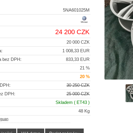
5NA601025M
24 200 CZK
20 000 CZK
a:
1 008,33 EUR
a bez DPH:
833,33 EUR
21 %
20 %
 DPH:
30 250 CZK
ez DPH:
25 000 CZK
Skladem
( ET43 )
48 Kg
iguan