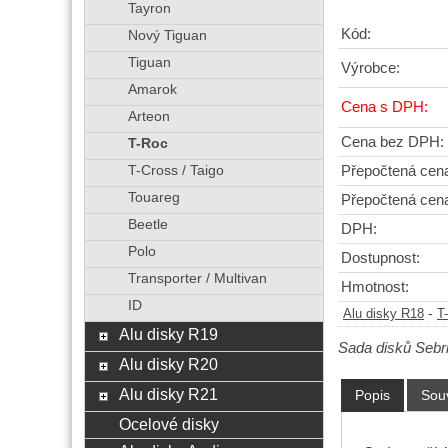
Tayron
Kód:
Nový Tiguan
Tiguan
Výrobce:
Amarok
Cena s DPH:
Arteon
Cena bez DPH:
T-Roc
T-Cross / Taigo
Přepočtená cen
Touareg
Přepočtená cen
Beetle
DPH:
Polo
Dostupnost:
Transporter / Multivan
Hmotnost:
ID
-
Alu disky R18
T
Alu disky R19
Sada disků Seb
Alu disky R20
Alu disky R21
Popis
Souv
Ocelové disky