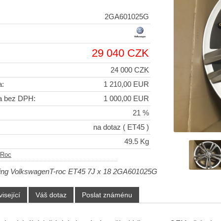
2GA601025G
29 040 CZK
24 000 CZK
a:
1 210,00 EUR
a bez DPH:
1 000,00 EUR
21 %
na dotaz
( ET45 )
49.5 Kg
-Roc
ring VolkswagenT-roc ET45 7J x 18 2GA601025G
isející
Váš dotaz
Poslat známénu