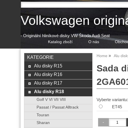
Volkswagen origin
- Originální hliníkové disky VW Škoda Audi Seat
Katalog zboží
O nás
Obchod
Home
Alu dis
KATEGORIE
Alu disky R15
Sada d
Alu disky R16
2GA60
Alu disky R17
Alu disky R18
Vyberte variantu:
Golf V VI VII VIII
ET45
Passat / Passat Alltrack
Touran
Sharan