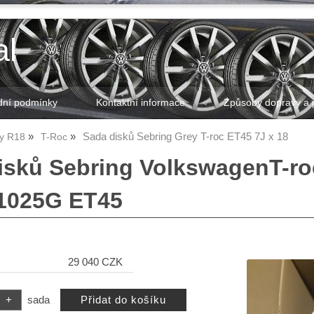
al
ní podmínky
Kontaktní informace
Způsoby dopravy a 
Sada disků Sebring Grey T-roc ET45 7J x 18
ky R18
T-Roc
isků Sebring VolkswagenT-ro
1025G ET45
29 040 CZK
sada