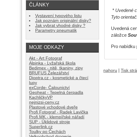
ČLÁNKY
* Uvedené ce
Vystavení typového listu
Tyto orienta
Jak poznám originální disky?
Jak vybrat vhodné disky ?
Uvedená cena
Parametry pneumatik
záložce
Souv
Pro nabídku 
MOJE ODKAZY
Akt - Art Fotograf
Alpinka - Lyžařská škola
Bedimex - nitě, tkaniny, zipy
|
nahoru
Tisk str
BRUFUS Železářství
Dioptra.cz - kosmetické a čtecí
lupy
exCorde- Čalounictví
Geoheat - Tepelná čerpadla
KachličkyVP
nejnizsi-ceny.cz
Plastové vchodové dveře
Profi Fotograf - Radek Lavička
Profi.MK - klempířské nářadí
SUP - Úklidové stroje
Superlink.cz
Toulky po Čechách
Velkoobchod drogerie