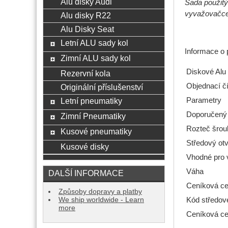
Alu disky Audi
Sada použitý
vyvažovačce,
Alu disky R22
Alu Disky Seat
Letní ALU sady kol
Informace o 
Zimní ALU sady kol
Diskové Alu 
Rezervní kola
Objednací čí
Originální příslušenství
Parametry
Letní pneumatiky
Doporučený
Zimní Pneumatiky
Rozteč šrou
Kusové pneumatiky
Středový ot
Kusové disky
Vhodné pro 
Váha
DALŠÍ INFORMACE
Ceníková ce
Způsoby dopravy a platby
Kód středov
We ship worldwide - Learn
more
Ceníková ce