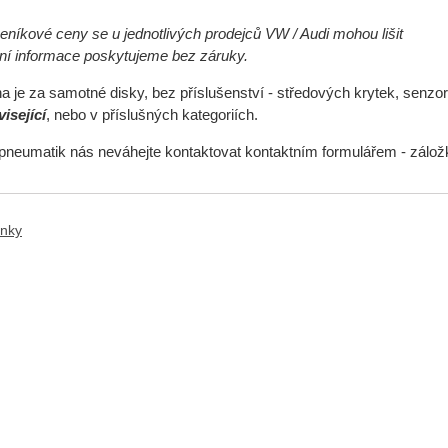
níkové ceny se u jednotlivých prodejců VW / Audi mohou lišit
ční informace poskytujeme bez záruky.
 je za samotné disky, bez příslušenství - středových krytek, senzor
isející
, nebo v příslušných kategoriích.
pneumatik nás neváhejte kontaktovat kontaktním formulářem - zálo
ánky