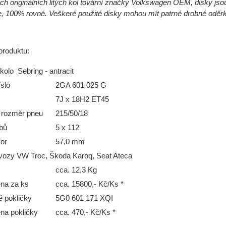
ch originálních litých kol tovární značky Volkswagen OEM, disky jsou
 100% rovné. Veškeré použité disky mohou mít patrné drobné oděrk
produktu:
kolo Sebring - antracit
slo
2GA 601 025 G
7J x 18H2 ET45
 rozměr pneu
215/50/18
bů
5 x 112
vor
57,0 mm
vozy VW Troc, Škoda Karoq, Seat Ateca
cca. 12,3 Kg
na za ks
cca. 15800,- Kč/Ks *
é pokličky
5G0 601 171 XQI
na pokličky
cca. 470,- Kč/Ks *