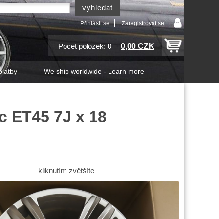
Přihlásit se
Zaregistrovat se
0,00 CZK
Počet položek: 0
platby
We ship worldwide - Learn more
c ET45 7J x 18
kliknutím zvětšíte