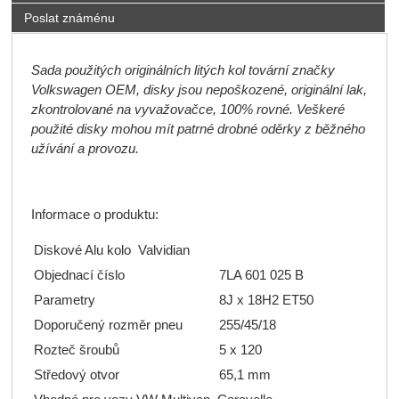
Poslat známénu
Sada použitých originálních litých kol tovární značky
Volkswagen OEM, disky jsou nepoškozené, originální lak,
zkontrolované na vyvažovačce, 100% rovné. Veškeré
použité disky mohou mít patrné drobné oděrky z běžného
užívání a provozu.
Informace o produktu:
Diskové Alu kolo Valvidian
Objednací číslo
7LA 601 025 B
Parametry
8J x 18H2 ET50
Doporučený rozměr pneu
255/45/18
Rozteč šroubů
5 x 120
Středový otvor
65,1 mm