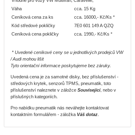
Vhodné pro vozy VW Multivan, Caravelle,
Váha
cca. 15 Kg
Ceníková cena za ks
cca. 16000,- Kč/Ks *
Kód středové pokličky
7E0 601 149 A QZQ
Ceníková cena pokličky
cca. 1990,- Kč/Ks *
* Uvedené ceníkové ceny se u jednotlivých prodejců VW
/ Audi mohou lišit
Tyto orientační informace poskytujeme bez záruky.
Uvedená cena je za samotné disky, bez příslušenství -
středových krytek, senzorů TPMS, pneumatik, toto
příslušenství naleznete v záložce
Související
, nebo v
příslušných kategoriích.
Pro nabídku pneumatik nás neváhejte kontaktovat
kontaktním formulářem - záložka
Váš dotaz
.