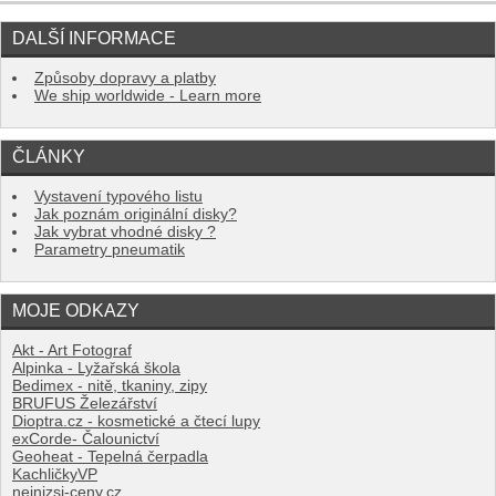
DALŠÍ INFORMACE
Způsoby dopravy a platby
We ship worldwide - Learn more
ČLÁNKY
Vystavení typového listu
Jak poznám originální disky?
Jak vybrat vhodné disky ?
Parametry pneumatik
MOJE ODKAZY
Akt - Art Fotograf
Alpinka - Lyžařská škola
Bedimex - nitě, tkaniny, zipy
BRUFUS Železářství
Dioptra.cz - kosmetické a čtecí lupy
exCorde- Čalounictví
Geoheat - Tepelná čerpadla
KachličkyVP
nejnizsi-ceny.cz