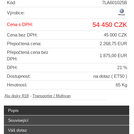
Kód:
7LA601025B
Výrobce:
54 450 CZK
Cena s DPH:
Cena bez DPH:
45 000 CZK
Přepočtená cena:
2 268,75 EUR
Přepočtená cena bez
1 875,00 EUR
DPH:
DPH:
21 %
Dostupnost:
na dotaz
( ET50 )
Hmotnost:
65 Kg
-
Alu disky R18
Transporter / Multivan
Popis
Související
Váš dotaz