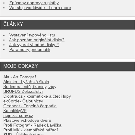
Způsoby dopravy a platby
We ship worldwide - Learn more
ČLÁNKY
Vystavení typového listu
Jak poznám originální disky?
Jak vybrat vhodné disky ?
Parametry pneumatik
MOJE ODKAZY
Akt - Art Fotograf
Alpinka - Lyžařská škola
Bedimex - nitě, tkaniny, zipy
BRUFUS Železářství
Dioptra.cz - kosmetické a čtecí lupy
exCorde- Čalounictví
Geoheat - Tepelná čerpadla
KachličkyVP
nejnizsi-ceny.cz
Plastové vchodové dveře
Profi Fotograf - Radek Lavička
Profi.MK - klempířské nářadí
SUP - Úklidové stroje