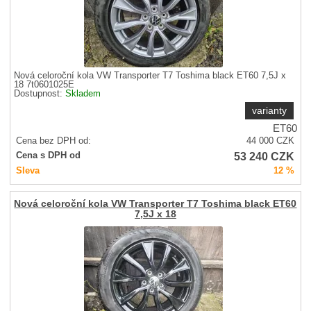
Nová celoroční kola VW Transporter T7 Toshima black ET60 7,5J x
18 7t0601025E
Dostupnost:
Skladem
varianty
ET60
Cena bez DPH od:
44 000
CZK
53 240
CZK
Cena s DPH od
Sleva
12 %
Nová celoroční kola VW Transporter T7 Toshima black ET60
7,5J x 18