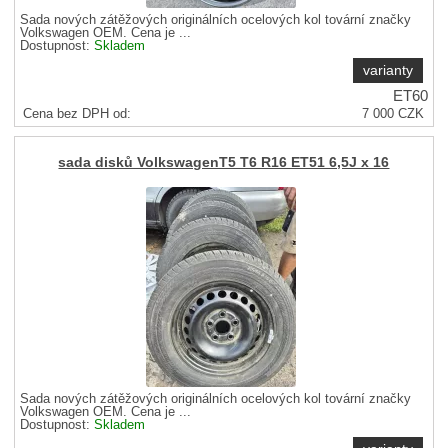
Sada nových zátěžových originálních ocelových kol tovární značky
Volkswagen OEM. Cena je ...
Dostupnost:
Skladem
varianty
ET60
Cena bez DPH od:
7 000
CZK
8 470
CZK
Cena s DPH od
Sleva
65 %
sada disků VolkswagenT5 T6 R16 ET51 6,5J x 16
Sada nových zátěžových originálních ocelových kol tovární značky
Volkswagen OEM. Cena je ...
Dostupnost:
Skladem