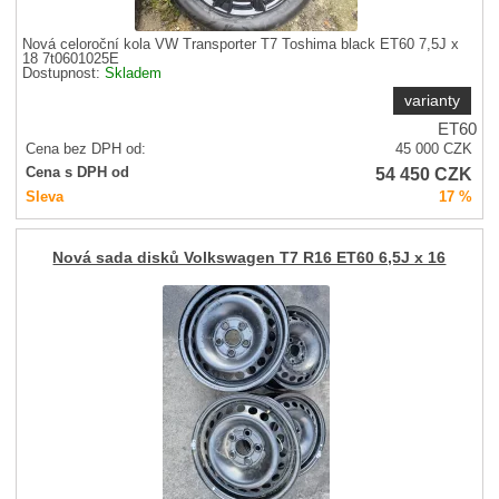
Nová celoroční kola VW Transporter T7 Toshima black ET60 7,5J x
18 7t0601025E
Dostupnost:
Skladem
varianty
ET60
Cena bez DPH od:
45 000
CZK
54 450
CZK
Cena s DPH od
Sleva
17 %
Nová sada disků Volkswagen T7 R16 ET60 6,5J x 16