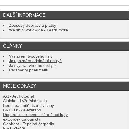
Sleva
8 %
DALŠÍ INFORMACE
Způsoby dopravy a platby
We ship worldwide - Learn more
ČLÁNKY
Vystavení typového listu
Jak poznám originální disky?
Jak vybrat vhodné disky ?
Parametry pneumatik
MOJE ODKAZY
Akt - Art Fotograf
Alpinka - Lyžařská škola
Bedimex - nitě, tkaniny, zipy
BRUFUS Železářství
Dioptra.cz - kosmetické a čtecí lupy
exCorde- Čalounictví
Geoheat - Tepelná čerpadla
KachličkyVP