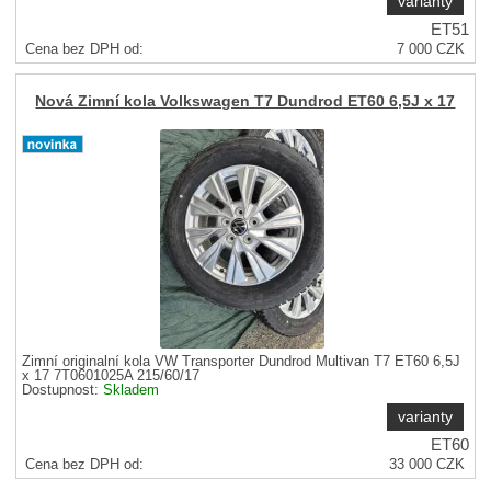
varianty
ET51
Cena bez DPH od:
7 000
CZK
8 470
CZK
Cena s DPH od
Sleva
90 %
Nová Zimní kola Volkswagen T7 Dundrod ET60 6,5J x 17
Zimní originalní kola VW Transporter Dundrod Multivan T7 ET60 6,5J
x 17 7T0601025A 215/60/17
Dostupnost:
Skladem
varianty
ET60
Cena bez DPH od:
33 000
CZK
39 930
CZK
Cena s DPH od