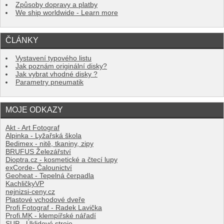
Způsoby dopravy a platby
We ship worldwide - Learn more
ČLÁNKY
Vystavení typového listu
Jak poznám originální disky?
Jak vybrat vhodné disky ?
Parametry pneumatik
MOJE ODKAZY
Akt - Art Fotograf
Alpinka - Lyžařská škola
Bedimex - nitě, tkaniny, zipy
BRUFUS Železářství
Dioptra.cz - kosmetické a čtecí lupy
exCorde- Čalounictví
Geoheat - Tepelná čerpadla
KachličkyVP
nejnizsi-ceny.cz
Plastové vchodové dveře
Profi Fotograf - Radek Lavička
Profi.MK - klempířské nářadí
SUP - Úklidové stroje