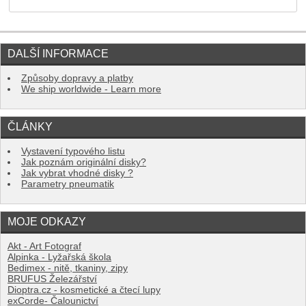
DALŠÍ INFORMACE
Způsoby dopravy a platby
We ship worldwide - Learn more
ČLÁNKY
Vystavení typového listu
Jak poznám originální disky?
Jak vybrat vhodné disky ?
Parametry pneumatik
MOJE ODKAZY
Akt - Art Fotograf
Alpinka - Lyžařská škola
Bedimex - nitě, tkaniny, zipy
BRUFUS Železářství
Dioptra.cz - kosmetické a čtecí lupy
exCorde- Čalounictví