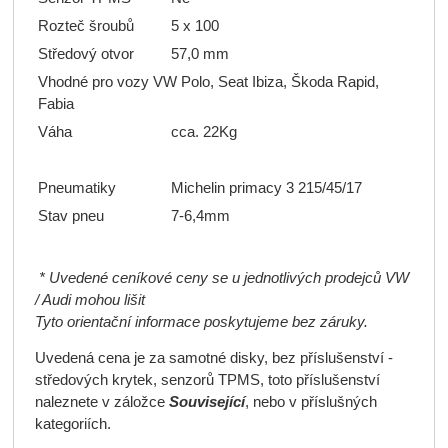
Rozteč šroubů
5 x 100
Středový otvor
57,0 mm
Vhodné pro vozy VW Polo, Seat Ibiza, Škoda Rapid,
Fabia
Váha
cca. 22Kg
Pneumatiky
Michelin primacy 3 215/45/17
Stav pneu
7-6,4mm
* Uvedené ceníkové ceny se u jednotlivých prodejců VW
/ Audi mohou lišit
Tyto orientační informace poskytujeme bez záruky.
Uvedená cena je za samotné disky, bez příslušenství -
středových krytek, senzorů TPMS, toto příslušenství
naleznete v záložce
Související
, nebo v příslušných
kategoriích.