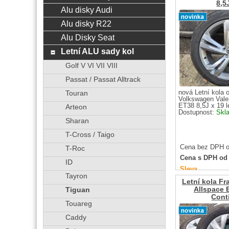
8,5
Alu disky Audi
Alu disky R22
Alu Disky Seat
Letní ALU sady kol
Golf V VI VII VIII
Passat / Passat Alltrack
nová Letní kola 
Touran
Volkswagen Valen
ET38 8,5J x 19 le
Arteon
Dostupnost:
Skl
Sharan
T-Cross / Taigo
Cena bez DPH o
T-Roc
Cena s DPH od
ID
Sleva
Tayron
Letní kola Fr
Allspace 
Tiguan
Cont
Touareg
Caddy