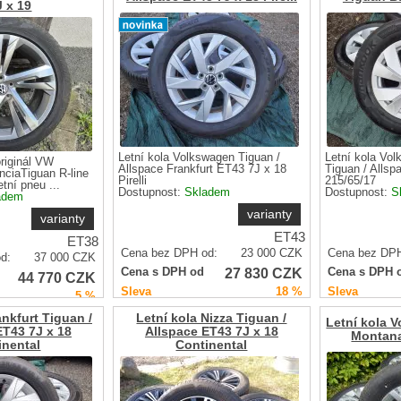
J x 19
Letní kola Volkswagen Tiguan /
Letní kola Vol
originál VW
Allspace Frankfurt ET43 7J x 18
Tiguan / Allsp
ciaTiguan R-line
Pirelli
215/65/17
tní pneu ...
Dostupnost:
Skladem
Dostupnost:
S
adem
varianty
varianty
ET43
ET38
Cena bez DPH od:
23 000
CZK
Cena bez DPH
d:
37 000
CZK
27 830
CZK
Cena s DPH od
Cena s DPH 
44 770
CZK
Sleva
18 %
Sleva
5 %
ankfurt Tiguan /
Letní kola Nizza Tiguan /
Letní kola 
ET43 7J x 18
Allspace ET43 7J x 18
Montana
inental
Continental