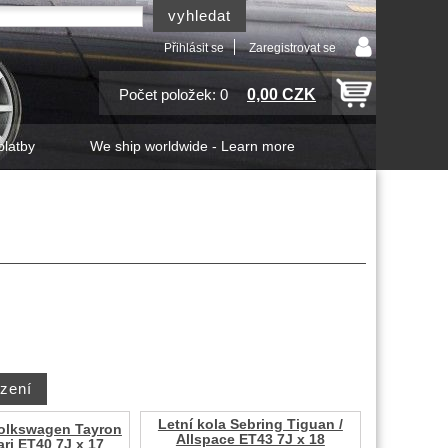
Přihlásit se
Zaregistrovat se
0,00 CZK
Počet položek: 0
platby
We ship worldwide - Learn more
Letní kola Sebring Tiguan /
Volkswagen Tayron
Allspace ET43 7J x 18
ri ET40 7J x 17