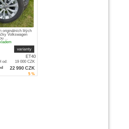
 originálních litých
načky Volkswagen
u ...
kladem
varianty
ET40
 od:
19 000
CZK
22 990
CZK
od
5 %