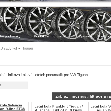
al
ní podmínky
Kontaktní informace
Způsoby dopravy a 
Tiguan
LU sady kol
ální hliníková kola vč. letních pneumatik pro VW Tiguan
e
kola Valencia
Letní kola Frankfurt Tiguan /
Letní kola 
ron R-line ET38
Allspace ET43 7J x 18 Pirelli
Tiguan Ba