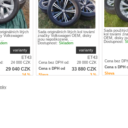
Sada použitých
riginálních litých
Sada originálních litých kol tovární
kol tovární z
ky Volkswagen
značky Volkswagen OEM, disky
OEM, disky jso
...
jsou nepoškozené, ...
Dostupnost:
S
adem
Dostupnost:
Skladem
varianty
varianty
ET43
ET43
Cena bez DPH
d:
24 000
CZK
Cena bez DPH od:
28 000
CZK
Cena s DPH 
29 040
CZK
33 880
CZK
Cena s DPH od
Sleva
14 %
Sleva
3 %
ánky