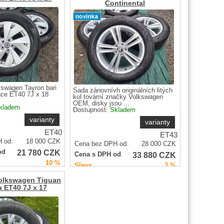
Continental
kswagen Tayron bari
Sada zánovnívh originálních litých
ace ET40 7J x 18
kol tovární značky Volkswagen
OEM, disky jsou ...
kladem
Dostupnost:
Skladem
varianty
varianty
ET40
ET43
 od:
18 000
CZK
Cena bez DPH od:
28 000
CZK
21 780
CZK
od
33 880
CZK
Cena s DPH od
10 %
Sleva
3 %
Volkswagen Tiguan
 ET40 7J x 17