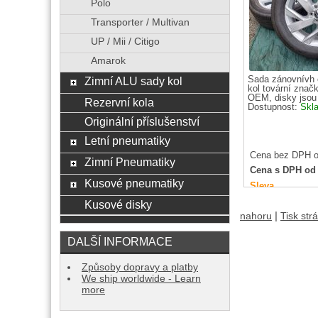
Polo
Transporter / Multivan
UP / Mii / Citigo
Amarok
Sada zánovnívh o
Zimní ALU sady kol
kol tovární znač
OEM, disky jsou 
Rezervní kola
Dostupnost:
Skl
Originální příslušenství
Letní pneumatiky
Cena bez DPH o
Zimní Pneumatiky
Cena s DPH od
Kusové pneumatiky
Sleva
Kusové disky
|
nahoru
Tisk str
DALŠÍ INFORMACE
Způsoby dopravy a platby
We ship worldwide - Learn
more