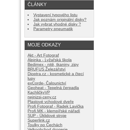
ČLÁNKY
Vystavení typového listu
Jak poznám originální disky?
Jak vybrat vhodné disky ?
Parametry pneumatik
MOJE ODKAZY
Akt - Art Fotograf
Alpinka - Lyžařská škola
Bedimex - nitě, tkaniny, zipy
BRUFUS Železářství
Dioptra.cz - kosmetické a čtecí
lupy
exCorde- Čalounictví
Geoheat - Tepelná čerpadla
KachličkyVP
nejnizsi-ceny.cz
Plastové vchodové dveře
Profi Fotograf - Radek Lavička
Profi.MK - klempířské nářadí
SUP - Úklidové stroje
Superlink.cz
Toulky po Čechách
Velkoobchod drogerie