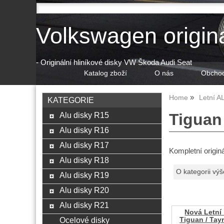
Volkswagen origin
- Originální hliníkové disky VW Škoda Audi Seat
Katalog zboží
O nás
Obchod
Home
Letní A
KATEGORIE
Alu disky R15
Tiguan
Alu disky R16
Alu disky R17
Kompletní origin
Alu disky R18
O kategorii výš
Alu disky R19
Alu disky R20
Alu disky R21
Nová Letní 
Ocelové disky
Tiguan / Tay