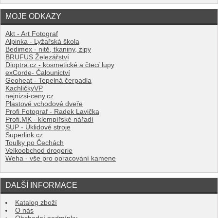
MOJE ODKAZY
Akt - Art Fotograf
Alpinka - Lyžařská škola
Bedimex - nitě, tkaniny, zipy
BRUFUS Železářství
Dioptra.cz - kosmetické a čtecí lupy
exCorde- Čalounictví
Geoheat - Tepelná čerpadla
KachličkyVP
nejnizsi-ceny.cz
Plastové vchodové dveře
Profi Fotograf - Radek Lavička
Profi.MK - klempířské nářadí
SUP - Úklidové stroje
Superlink.cz
Toulky po Čechách
Velkoobchod drogerie
Weha - vše pro opracování kamene
DALŠÍ INFORMACE
Katalog zboží
O nás