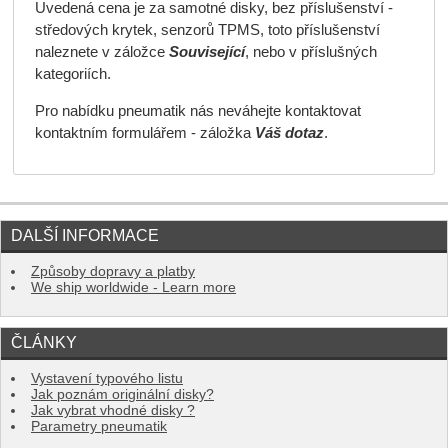
Uvedená cena je za samotné disky, bez příslušenství -
středových krytek, senzorů TPMS, toto příslušenství
naleznete v záložce
Související
, nebo v příslušných
kategoriích.
Pro nabídku pneumatik nás neváhejte kontaktovat
kontaktním formulářem - záložka
Váš dotaz
.
DALŠÍ INFORMACE
Způsoby dopravy a platby
We ship worldwide - Learn more
ČLÁNKY
Vystavení typového listu
Jak poznám originální disky?
Jak vybrat vhodné disky ?
Parametry pneumatik