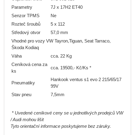
Parametry
7J x 17H2 ET40
Senzor TPMS
Ne
Rozteč šroubů
5 x 112
Středový otvor
57,0 mm
Vhodné pro vozy VW Tayron,Tiguan, Seat Tarraco,
Škoda Kodiaq
Váha
cca. 22 Kg
Ceníková cena za
cca. 19500,- Kč/Ks *
ks
Hankook ventus s1 evo 2 215/65/17
Pneumatiky
99V
Stav pneu
7,5mm
* Uvedené ceníkové ceny se u jednotlivých prodejců VW
/ Audi mohou lišit
Tyto orientační informace poskytujeme bez záruky.