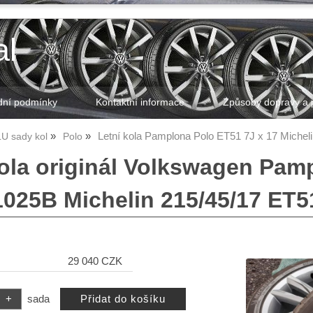
al
ní podmínky
Kontaktní informace
Způsoby dopravy a 
Letní kola Pamplona Polo ET51 7J x 17 Michel
LU sady kol
Polo
kola originál Volkswagen Pam
025B Michelin 215/45/17 ET5
29 040 CZK
sada