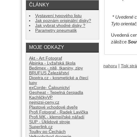
ČLÁNKY
Vystavení typového listu
* Uvedené ce
Jak poznám originální disky?
Tyto orienta
Jak vybrat vhodné disky ?
Parametry pneumatik
Uvedená cena
záložce
Souv
MOJE ODKAZY
Akt - Art Fotograf
Alpinka - Lyžařská škola
|
nahoru
Tisk str
Bedimex - nitě, tkaniny, zipy
BRUFUS Železářství
Dioptra.cz - kosmetické a čtecí
lupy
exCorde- Čalounictví
Geoheat - Tepelná čerpadla
KachličkyVP
nejnizsi-ceny.cz
Plastové vchodové dveře
Profi Fotograf - Radek Lavička
Profi.MK - klempířské nářadí
SUP - Úklidové stroje
Superlink.cz
Toulky po Čechách
Velkoobchod drogerie