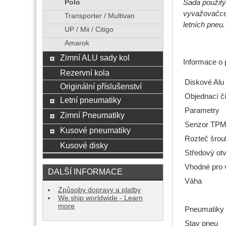
Sada použitý
Polo
vyvažovačce,
Transporter / Multivan
letních pneu.
UP / Mii / Citigo
Amarok
Zimní ALU sady kol
Informace o 
Rezervní kola
Diskové Alu
Originální příslušenství
Objednací čí
Letní pneumatiky
Parametry
Zimní Pneumatiky
Senzor TP
Kusové pneumatiky
Rozteč šrou
Kusové disky
Středový ot
Vhodné pro 
DALŠÍ INFORMACE
Váha
Způsoby dopravy a platby
We ship worldwide - Learn
more
Pneumatiky
Stav pneu