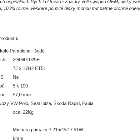
ch originálních litých kol tovární značky Volkswagen OEM, disky jsou
 100% rovné. Veškeré použité disky mohou mít patrné drobné oděrk
produktu:
 kolo Pamplona - šedé
slo
2G0601025B
7J x 17H2 ET51
MS
Ne
bů
5 x 100
vor
57,0 mm
vozy VW Polo, Seat Ibiza, Škoda Rapid, Fabia
cca. 22Kg
Michelin primacy 3 215/45/17 91W
8mm