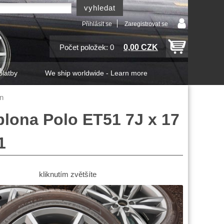
Přihlásit se
Zaregistrovat se
0,00 CZK
Počet položek: 0
platby
We ship worldwide - Learn more
in
plona Polo ET51 7J x 17
1
kliknutím zvětšíte