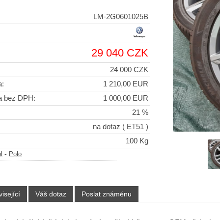
LM-2G0601025B
29 040 CZK
24 000 CZK
a:
1 210,00 EUR
a bez DPH:
1 000,00 EUR
21 %
na dotaz
( ET51 )
100 Kg
-
l
Polo
isející
Váš dotaz
Poslat známénu