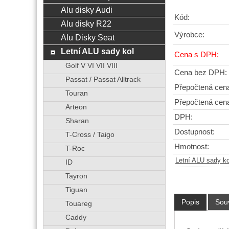
Alu disky Audi
Kód:
Alu disky R22
Výrobce:
Alu Disky Seat
Letní ALU sady kol
Cena s DPH:
Golf V VI VII VIII
Cena bez DPH:
Passat / Passat Alltrack
Přepočtená cen
Touran
Přepočtená cen
Arteon
DPH:
Sharan
Dostupnost:
T-Cross / Taigo
Hmotnost:
T-Roc
Letní ALU sady ko
ID
Tayron
Tiguan
Popis
Souv
Touareg
Caddy