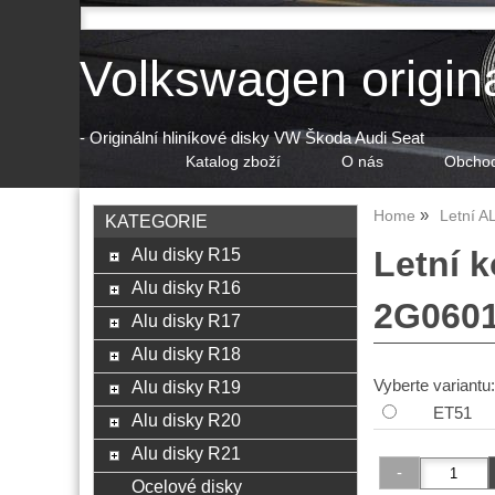
Volkswagen origin
- Originální hliníkové disky VW Škoda Audi Seat
Katalog zboží
O nás
Obchod
Home
Letní A
KATEGORIE
Alu disky R15
Letní 
Alu disky R16
2G0601
Alu disky R17
Alu disky R18
Vyberte variantu:
Alu disky R19
ET51
Alu disky R20
Alu disky R21
Ocelové disky