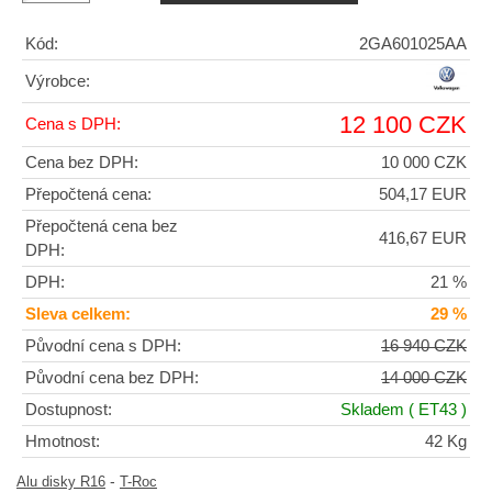
Kód:
2GA601025AA
Výrobce:
12 100 CZK
Cena s DPH:
Cena bez DPH:
10 000 CZK
Přepočtená cena:
504,17 EUR
Přepočtená cena bez
416,67 EUR
DPH:
DPH:
21 %
Sleva celkem:
29 %
Původní cena s DPH:
16 940 CZK
Původní cena bez DPH:
14 000 CZK
Dostupnost:
Skladem
( ET43 )
Hmotnost:
42 Kg
-
Alu disky R16
T-Roc