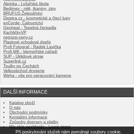
Alpinka - Lyžařská škola
Bedimex - nitě, tkaniny, zipy
BRUFUS Železářství
Dioptra.cz - kosmetické a čtecí lupy
exCorde- Čalounictví
Geoheat - Tepelná čerpadla
KachličkyVP
nejnizsi-ceny.cz
Plastové vchodové dveře
Profi Fotograf - Radek Lavička
Profi.MK - klempířské nářadí
SUP - Úklidové stroje
Superlink.cz
Toulky po Čechách
Velkoobchod drogerie
Weha - vše pro opracování kamene
DALŠÍ INFORMACE
Katalog zboží
O nás
Obchodní podmínky
Kontaktní informace
Způsoby dopravy a platby
We ship worldwide - Learn more
Při poskytování služeb nám pomáhají soubory cookie.