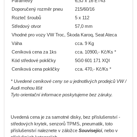
Parametry
6,5J x 16 ET43
Doporučený rozměr pneu
215/60/16
Rozteč šroubů
5 x 112
Středový otvor
57,0 mm
Vhodné pro vozy VW Troc, Škoda Karoq, Seat Ateca
Váha
cca. 9 Kg
Ceníková cena za 1ks
cca. 10900,- Kč/Ks *
Kód středové pokličky
5G0 601 171 XQI
Ceníková cena pokličky
cca. 470,- Kč/Ks *
* Uvedené ceníkové ceny se u jednotlivých prodejců VW /
Audi mohou lišit
Tyto orientační informace poskytujeme bez záruky.
Uvedená cena je za samotné disky, bez příslušenství -
středových krytek, senzorů TPMS, pneumatik, toto
příslušenství naleznete v záložce
Související
, nebo v