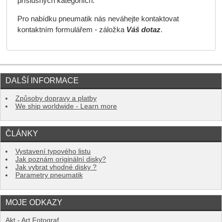
příslušných kategoriích.
Pro nabídku pneumatik nás neváhejte kontaktovat
kontaktním formulářem - záložka
Váš dotaz
.
DALŠÍ INFORMACE
Způsoby dopravy a platby
We ship worldwide - Learn more
ČLÁNKY
Vystavení typového listu
Jak poznám originální disky?
Jak vybrat vhodné disky ?
Parametry pneumatik
MOJE ODKAZY
Akt - Art Fotograf