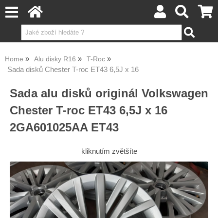
Home
Alu disky R16
T-Roc
Sada disků Chester T-roc ET43 6,5J x 16
Sada alu disků originál Volkswagen
Chester T-roc ET43 6,5J x 16
2GA601025AA ET43
kliknutím zvětšíte