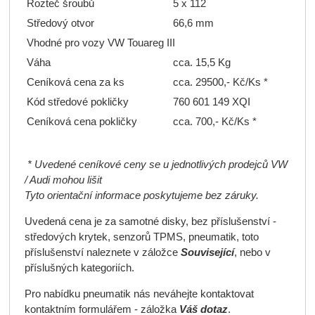
Rozteč šroubů
5 x 112
Středový otvor
66,6 mm
Vhodné pro vozy VW Touareg III
Váha
cca. 15,5 Kg
Ceníková cena za ks
cca. 29500,- Kč/Ks *
Kód středové pokličky
7
60 601 149 XQI
Ceníková cena pokličky
cca. 700,- Kč/Ks *
* Uvedené ceníkové ceny se u jednotlivých prodejců VW
/ Audi mohou lišit
Tyto orientační informace poskytujeme bez záruky.
Uvedená cena je za samotné disky, bez příslušenství -
středových krytek, senzorů TPMS, pneumatik, toto
příslušenství naleznete v záložce
Související
, nebo v
příslušných kategoriích.
Pro nabídku pneumatik nás neváhejte kontaktovat
kontaktním formulářem - záložka
Váš dotaz
.