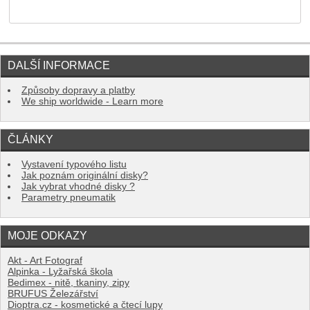
DALŠÍ INFORMACE
Způsoby dopravy a platby
We ship worldwide - Learn more
ČLÁNKY
Vystavení typového listu
Jak poznám originální disky?
Jak vybrat vhodné disky ?
Parametry pneumatik
MOJE ODKAZY
Akt - Art Fotograf
Alpinka - Lyžařská škola
Bedimex - nitě, tkaniny, zipy
BRUFUS Železářství
Dioptra.cz - kosmetické a čtecí lupy