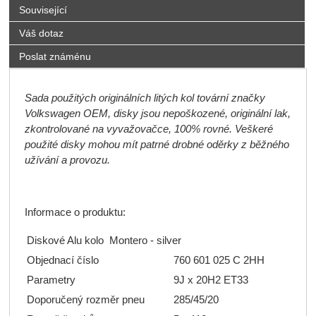
Související
Váš dotaz
Poslat známénu
Sada použitých originálních litých kol tovární značky
Volkswagen OEM, disky jsou nepoškozené, originální lak,
zkontrolované na vyvažovačce, 100% rovné. Veškeré
použité disky mohou mít patrné drobné oděrky z běžného
užívání a provozu.
Informace o produktu:
Diskové Alu kolo Montero - silver
Objednací číslo
7
60 601 025 C 2HH
Parametry
9J x 20H2 ET33
Doporučený rozměr pneu
285/45/20