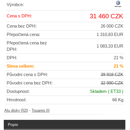
Výrobce:
31 460 CZK
Cena s DPH:
Cena bez DPH:
26 000 CZK
Přepočtená cena:
1 310,83 EUR
Přepočtená cena bez
1 083,33 EUR
DPH:
DPH:
21 %
Sleva celkem:
21 %
Původní cena s DPH:
39 918 CZK
Původní cena bez DPH:
32 990 CZK
Dostupnost:
Skladem
( ET33 )
Hmotnost:
66 Kg
-
Alu disky R20
Touareg III
Popis