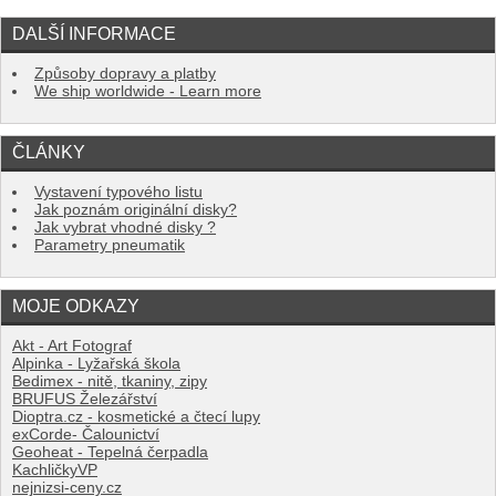
DALŠÍ INFORMACE
Způsoby dopravy a platby
We ship worldwide - Learn more
ČLÁNKY
Vystavení typového listu
Jak poznám originální disky?
Jak vybrat vhodné disky ?
Parametry pneumatik
MOJE ODKAZY
Akt - Art Fotograf
Alpinka - Lyžařská škola
Bedimex - nitě, tkaniny, zipy
BRUFUS Železářství
Dioptra.cz - kosmetické a čtecí lupy
exCorde- Čalounictví
Geoheat - Tepelná čerpadla
KachličkyVP
nejnizsi-ceny.cz