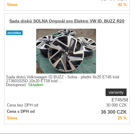
Sleva
42 %
Sada disků SOLNA Originál pro Elektro VW ID. BUZZ R20
Sada disků Volkswagen ID.BUZZ - Solna - přední 8x20 ET45 kód
1T3601025D 10x20 ET58 kód ...
Dostupnost:
Skladem
varianty
ET45/58
Cena bez DPH od:
30 000
CZK
36 300
CZK
Cena s DPH od
Sleva
25 %