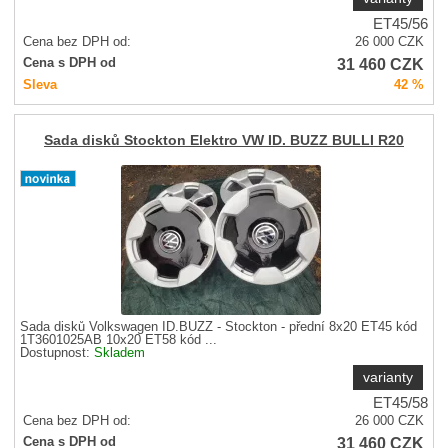
ET45/56
Cena bez DPH od:
26 000
CZK
31 460
CZK
Cena s DPH od
Sleva
42 %
Sada disků Stockton Elektro VW ID. BUZZ BULLI R20
Sada disků Volkswagen ID.BUZZ - Stockton - přední 8x20 ET45 kód
1T3601025AB 10x20 ET58 kód ...
Dostupnost:
Skladem
varianty
ET45/58
Cena bez DPH od:
26 000
CZK
31 460
CZK
Cena s DPH od