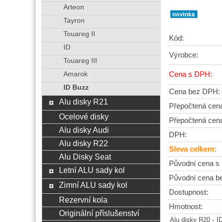
Arteon
Tayron
Touareg II
Kód:
ID
Výrobce:
Touareg III
Amarok
Cena s DPH:
ID Buzz
Cena bez DPH:
Alu disky R21
Přepočtená cen
Ocelové disky
Přepočtená cen
Alu disky Audi
DPH:
Alu disky R22
Sleva celkem:
Alu Disky Seat
Původní cena s
Letní ALU sady kol
Původní cena b
Zimní ALU sady kol
Dostupnost:
Rezervní kola
Hmotnost:
Originální příslušenství
-
Alu disky R20
I