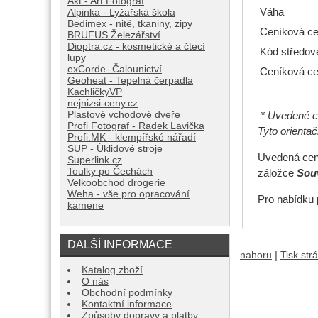
Akt - Art Fotograf
Váha
Alpinka - Lyžařská škola
Bedimex - nitě, tkaniny, zipy
Ceníková ce
BRUFUS Železářství
Dioptra.cz - kosmetické a čtecí
Kód středov
lupy
exCorde- Čalounictví
Ceníková ce
Geoheat - Tepelná čerpadla
KachličkyVP
nejnizsi-ceny.cz
Plastové vchodové dveře
* Uvedené ce
Profi Fotograf - Radek Lavička
Tyto orienta
Profi.MK - klempířské nářadí
SUP - Úklidové stroje
Uvedená cena
Superlink.cz
Toulky po Čechách
záložce
Souv
Velkoobchod drogerie
Weha - vše pro opracování
Pro nabídku 
kamene
DALŠÍ INFORMACE
|
nahoru
Tisk str
Katalog zboží
O nás
Obchodní podmínky
Kontaktní informace
Způsoby dopravy a platby