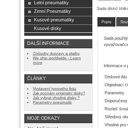
Letní pneumatiky
Sada disků Volk
Zimní Pneumatiky
Kusové pneumatiky
Popis
Souv
Kusové disky
Sada použitý
DALŠÍ INFORMACE
vyvažovačce,
Způsoby dopravy a platby
We ship worldwide - Learn
more
Informace o 
Diskové Alu
ČLÁNKY
Objednací čí
Vystavení typového listu
Parametry
Jak poznám originální disky?
Jak vybrat vhodné disky ?
Doporučený
Parametry pneumatik
Rozteč šrou
Středový ot
MOJE ODKAZY
Vhodné pro 