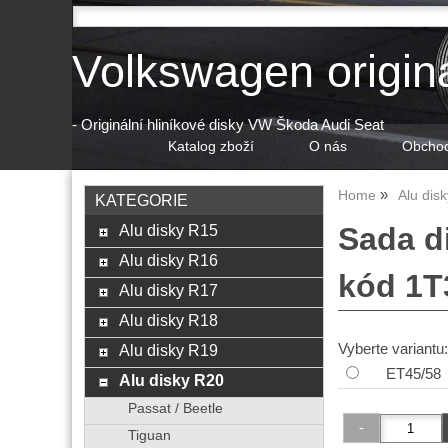
Volkswagen origin
- Originální hliníkové disky VW Škoda Audi Seat
Katalog zboží
O nás
Obchod
Home
Alu dis
KATEGORIE
Alu disky R15
Sada d
Alu disky R16
kód 1T
Alu disky R17
Alu disky R18
Vyberte variantu:
Alu disky R19
ET45/58
Alu disky R20
Passat / Beetle
Tiguan