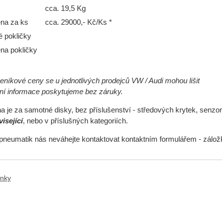
cca. 19,5 Kg
na za ks
cca. 29000,- Kč/Ks *
é pokličky
na pokličky
níkové ceny se u jednotlivých prodejců VW / Audi mohou lišit
ční informace poskytujeme bez záruky.
 je za samotné disky, bez příslušenství - středových krytek, senzor
isející
, nebo v příslušných kategoriích.
pneumatik nás neváhejte kontaktovat kontaktním formulářem - zálo
ánky