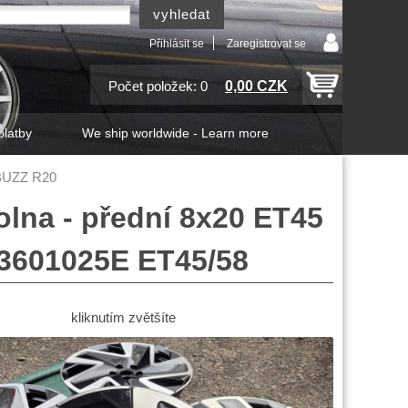
Přihlásit se
Zaregistrovat se
0,00 CZK
Počet položek: 0
platby
We ship worldwide - Learn more
 BUZZ R20
lna - přední 8x20 ET45
3601025E ET45/58
kliknutím zvětšíte