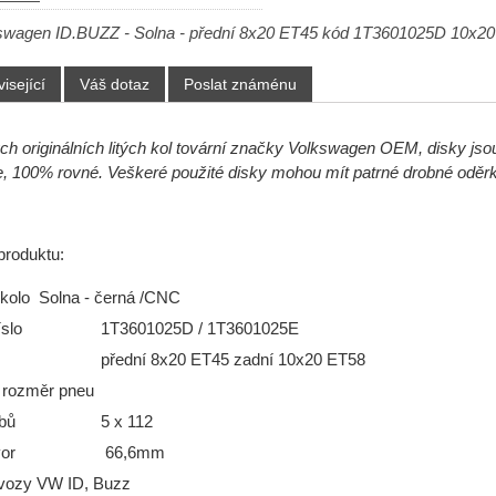
swagen ID.BUZZ - Solna - přední 8x20 ET45 kód 1T3601025D 10x2
isející
Váš dotaz
Poslat známénu
ch originálních litých kol tovární značky Volkswagen OEM, disky jsou
 100% rovné. Veškeré použité disky mohou mít patrné drobné oděrk
produktu:
 kolo Solna - černá /CNC
slo
1T3601025D / 1T3601025E
přední 8x20 ET45 zadní 10x20 ET58
 rozměr pneu
bů
5 x 112
vor
66,6mm
vozy VW ID, Buzz