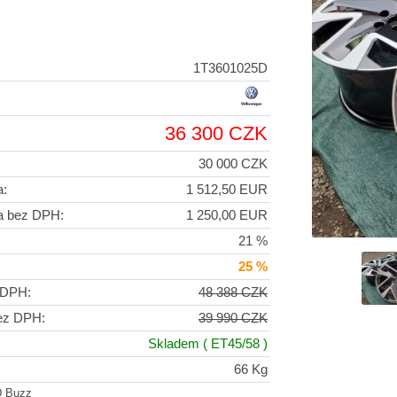
1T3601025D
36 300 CZK
30 000 CZK
a:
1 512,50 EUR
a bez DPH:
1 250,00 EUR
21 %
25 %
 DPH:
48 388 CZK
ez DPH:
39 990 CZK
Skladem
( ET45/58 )
66 Kg
D Buzz