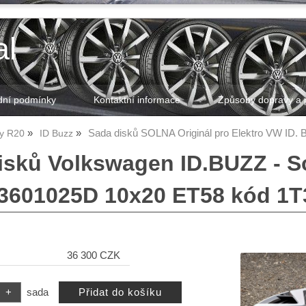
al
ní podmínky
Kontaktní informace
Způsoby dopravy a 
Sada disků SOLNA Originál pro Elektro VW ID.
ky R20
ID Buzz
isků Volkswagen ID.BUZZ - So
3601025D 10x20 ET58 kód 1T
36 300 CZK
sada