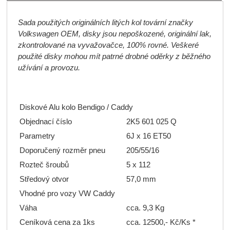
Sada použitých originálních litých kol tovární značky
Volkswagen OEM, disky jsou nepoškozené, originální lak,
zkontrolované na vyvažovačce, 100% rovné. Veškeré
použité disky mohou mít patrné drobné oděrky z běžného
užívání a provozu.
Diskové Alu kolo Bendigo / Caddy
Objednací číslo
2K5 601 025 Q
Parametry
6J x 16 ET50
Doporučený rozměr pneu
205/55/16
Rozteč šroubů
5 x 112
Středový otvor
57,0 mm
Vhodné pro vozy VW Caddy
Váha
cca. 9,3 Kg
Ceníková cena za 1ks
cca. 12500,- Kč/Ks *