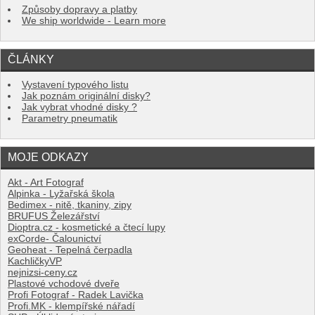
Způsoby dopravy a platby
We ship worldwide - Learn more
ČLÁNKY
Vystavení typového listu
Jak poznám originální disky?
Jak vybrat vhodné disky ?
Parametry pneumatik
MOJE ODKAZY
Akt - Art Fotograf
Alpinka - Lyžařská škola
Bedimex - nitě, tkaniny, zipy
BRUFUS Železářství
Dioptra.cz - kosmetické a čtecí lupy
exCorde- Čalounictví
Geoheat - Tepelná čerpadla
KachličkyVP
nejnizsi-ceny.cz
Plastové vchodové dveře
Profi Fotograf - Radek Lavička
Profi.MK - klempířské nářadí