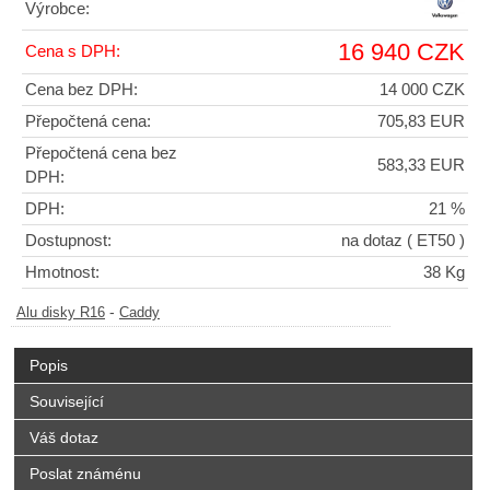
Výrobce:
16 940 CZK
Cena s DPH:
Cena bez DPH:
14 000 CZK
Přepočtená cena:
705,83 EUR
Přepočtená cena bez
583,33 EUR
DPH:
DPH:
21 %
Dostupnost:
na dotaz
( ET50 )
Hmotnost:
38 Kg
-
Alu disky R16
Caddy
Popis
Související
Váš dotaz
Poslat známénu