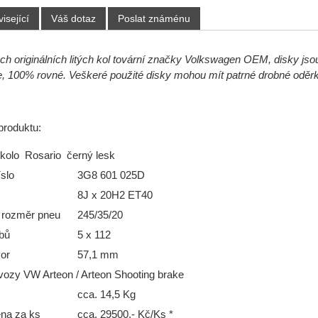
isející
Váš dotaz
Poslat známénu
ch originálních litých kol tovární značky Volkswagen OEM, disky jsou
 100% rovné. Veškeré použité disky mohou mít patrné drobné oděrk
produktu:
 kolo Rosario černý lesk
slo
3G8 601 025D
8J x 20H2 ET40
 rozměr pneu
245/35/20
bů
5 x 112
vor
57,1 mm
vozy VW Arteon / Arteon Shooting brake
cca. 14,5 Kg
na za ks
cca. 29500,- Kč/Ks *