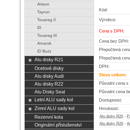
Arteon
Kód:
Tayron
Výrobce:
Touareg II
ID
Cena s DPH:
Touareg III
Cena bez DPH:
Amarok
Přepočtená cen
ID Buzz
Přepočtená cen
Alu disky R21
DPH:
Ocelové disky
Sleva celkem:
Alu disky Audi
Původní cena s
Alu disky R22
Alu Disky Seat
Původní cena b
Letní ALU sady kol
Dostupnost:
Zimní ALU sady kol
Hmotnost:
-
Rezervní kola
Alu disky R20
P
-
Alu disky R20
A
Originální příslušenství