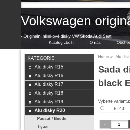
Volkswagen origin
- Originální hliníkové disky VW Škoda Audi Seat
Katalog zboží
O nás
Obchod
Home
Alu dis
KATEGORIE
Alu disky R15
Sada d
Alu disky R16
black 
Alu disky R17
Alu disky R18
Vyberte variantu:
Alu disky R19
ET40
Alu disky R20
Passat / Beetle
Tiguan