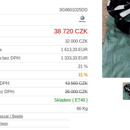
3G8601025DD
38 720 CZK
32 000 CZK
a:
1 613,33 EUR
a bez DPH:
1 333,33 EUR
21 %
11 %
 DPH:
43 560 CZK
ez DPH:
36 000 CZK
Skladem
( ET40 )
66 Kg
assat / Beetle
rteon