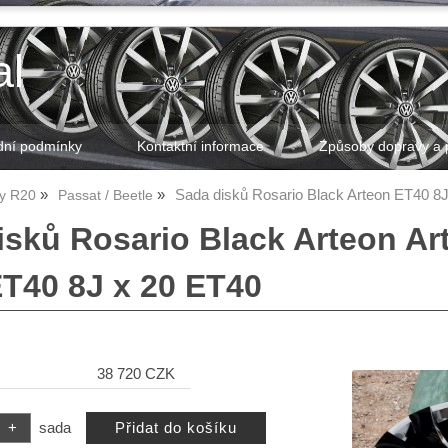
al
ní podmínky
Kontaktní informace
Způsoby dopravy a 
Sada disků Rosario Black Arteon ET40 8J
ky R20
Passat / Beetle
isků Rosario Black Arteon Ar
ET40 8J x 20 ET40
38 720 CZK
sada