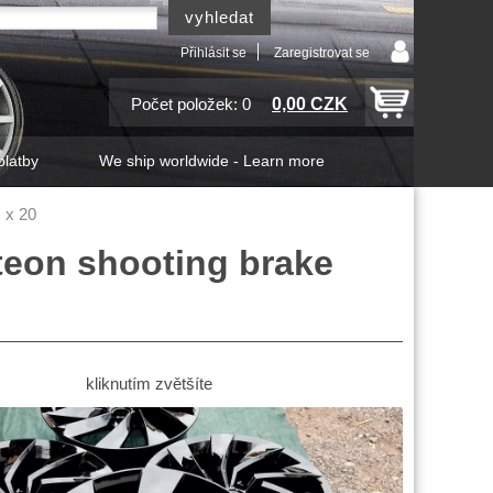
Přihlásit se
Zaregistrovat se
0,00 CZK
Počet položek: 0
platby
We ship worldwide - Learn more
 x 20
teon shooting brake
kliknutím zvětšíte