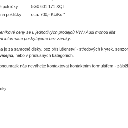
é pokličky
5G0 601 171 XQI
na pokličky
cca. 700,- Kč/Ks *
níkové ceny se u jednotlivých prodejců VW / Audi mohou lišit
ční informace poskytujeme bez záruky.
 je za samotné disky, bez příslušenství - středových krytek, senzor
isející
, nebo v příslušných kategoriích.
pneumatik nás neváhejte kontaktovat kontaktním formulářem - zálo
ánky