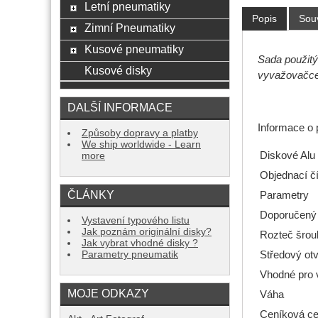
Letní pneumatiky
Popis
Souv
Zimní Pneumatiky
Kusové pneumatiky
Sada použitý
Kusové disky
vyvažovačce,
DALŠÍ INFORMACE
Informace o 
Způsoby dopravy a platby
We ship worldwide - Learn
Diskové Alu
more
Objednací čí
ČLÁNKY
Parametry
Doporučený
Vystavení typového listu
Jak poznám originální disky?
Rozteč šrou
Jak vybrat vhodné disky ?
Parametry pneumatik
Středový ot
Vhodné pro 
MOJE ODKAZY
Váha
Ceníková ce