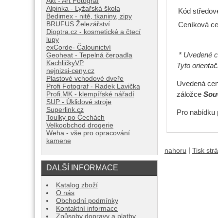
Akt - Art Fotograf
Alpinka - Lyžařská škola
Kód středov
Bedimex - nitě, tkaniny, zipy
BRUFUS Železářství
Ceníková ce
Dioptra.cz - kosmetické a čtecí
lupy
exCorde- Čalounictví
* Uvedené ce
Geoheat - Tepelná čerpadla
KachličkyVP
Tyto orienta
nejnizsi-ceny.cz
Plastové vchodové dveře
Uvedená cena
Profi Fotograf - Radek Lavička
Profi.MK - klempířské nářadí
záložce
Souv
SUP - Úklidové stroje
Superlink.cz
Pro nabídku 
Toulky po Čechách
Velkoobchod drogerie
Weha - vše pro opracování
kamene
|
nahoru
Tisk str
DALŠÍ INFORMACE
Katalog zboží
O nás
Obchodní podmínky
Kontaktní informace
Způsoby dopravy a platby