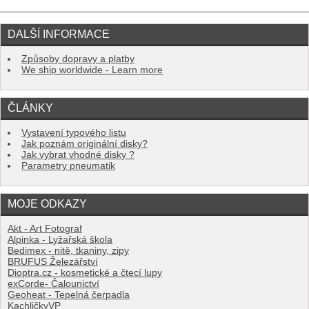
DALŠÍ INFORMACE
Způsoby dopravy a platby
We ship worldwide - Learn more
ČLÁNKY
Vystavení typového listu
Jak poznám originální disky?
Jak vybrat vhodné disky ?
Parametry pneumatik
MOJE ODKAZY
Akt - Art Fotograf
Alpinka - Lyžařská škola
Bedimex - nitě, tkaniny, zipy
BRUFUS Železářství
Dioptra.cz - kosmetické a čtecí lupy
exCorde- Čalounictví
Geoheat - Tepelná čerpadla
KachličkyVP