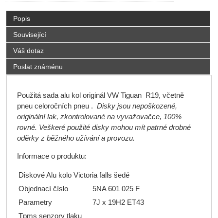
Popis
Související
Váš dotaz
Poslat známénu
Použitá sada alu kol originál VW Tiguan R19, včetně
pneu celoročních pneu .
Disky jsou nepoškozené,
originální lak, zkontrolované na vyvažovačce, 100%
rovné. Veškeré použité disky mohou mít patrné drobné
oděrky z běžného užívání a provozu.
Informace o produktu:
Diskové Alu kolo Victoria falls šedé
Objednací číslo
5
NA 601 025 F
Parametry
7J x 19H2 ET43
Tpms senzory tlaku