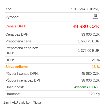
Kód:
ZCC-5NA601025Q
Výrobce:
39 930 CZK
Cena s DPH:
Cena bez DPH:
33 000 CZK
Přepočtená cena:
1 663,75 EUR
Přepočtená cena bez
1 375,00 EUR
DPH:
DPH:
21 %
Sleva celkem:
13 %
Původní cena s DPH:
45 980 CZK
Původní cena bez DPH:
38 000 CZK
Dostupnost:
Skladem
( ET43 )
Hmotnost:
120 Kg
-
Zimní ALU sady kol
Tiguan