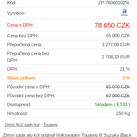
Kód:
ZP-760601025L
Výrobce:
78 650 CZK
Cena s DPH:
Cena bez DPH:
65 000 CZK
Přepočtená cena:
3 277,08 EUR
Přepočtená cena bez
2 708,33 EUR
DPH:
DPH:
21 %
Sleva celkem:
3 %
Původní cena s DPH:
81 070 CZK
Původní cena bez DPH:
67 000 CZK
Dostupnost:
Skladem
( ET33 )
Hmotnost:
150 Kg
-
Zimní ALU sady kol
Touareg
Zimní sada alu kol originál Volkswagen Touareg III Suzuka Black