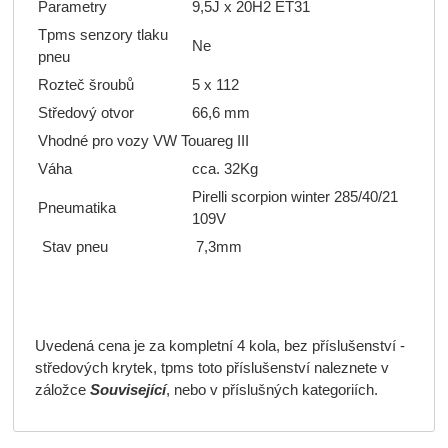
Parametry
9,5J x 20H2 ET31
Tpms senzory tlaku
Ne
pneu
Rozteč šroubů
5 x 112
Středový otvor
66,6 mm
Vhodné pro vozy VW Touareg III
Váha
cca. 32Kg
Pirelli scorpion winter 285/40/21
Pneumatika
109V
Stav pneu
7,3mm
Uvedená cena je za kompletní 4 kola, bez příslušenství -
středových krytek, tpms toto příslušenství naleznete v
záložce
Související
, nebo v příslušných kategoriích.