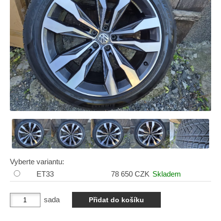
Vyberte variantu:
ET33
78 650 CZK
Skladem
sada