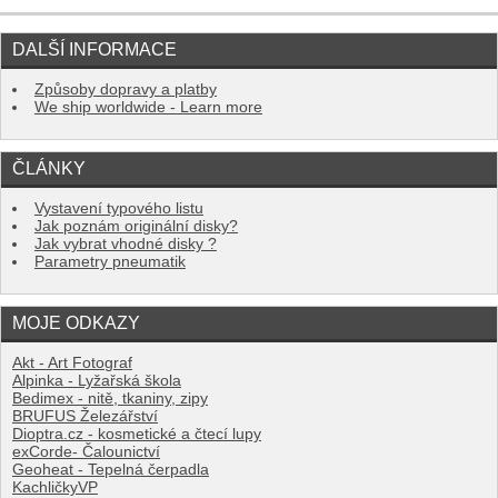
DALŠÍ INFORMACE
Způsoby dopravy a platby
We ship worldwide - Learn more
ČLÁNKY
Vystavení typového listu
Jak poznám originální disky?
Jak vybrat vhodné disky ?
Parametry pneumatik
MOJE ODKAZY
Akt - Art Fotograf
Alpinka - Lyžařská škola
Bedimex - nitě, tkaniny, zipy
BRUFUS Železářství
Dioptra.cz - kosmetické a čtecí lupy
exCorde- Čalounictví
Geoheat - Tepelná čerpadla
KachličkyVP