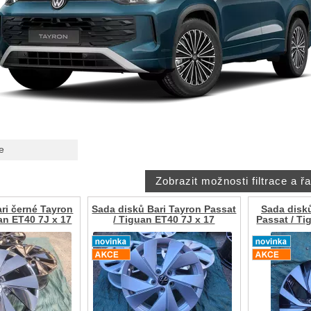
e
ri černé Tayron
Sada disků Bari Tayron Passat
Sada disk
an ET40 7J x 17
/ Tiguan ET40 7J x 17
Passat / Ti