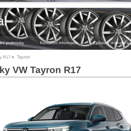
al
ní podmínky
Kontaktní informace
Způsoby dopravy a 
Tayron
ky R17
sky VW Tayron R17