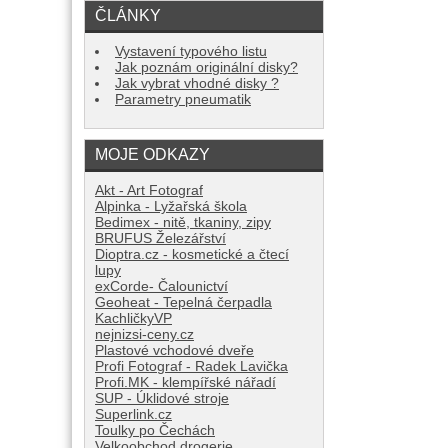
ČLÁNKY
Vystavení typového listu
Jak poznám originální disky?
Jak vybrat vhodné disky ?
Parametry pneumatik
MOJE ODKAZY
Akt - Art Fotograf
Alpinka - Lyžařská škola
Bedimex - nitě, tkaniny, zipy
BRUFUS Železářství
Dioptra.cz - kosmetické a čtecí
lupy
exCorde- Čalounictví
Geoheat - Tepelná čerpadla
KachličkyVP
nejnizsi-ceny.cz
Plastové vchodové dveře
Profi Fotograf - Radek Lavička
Profi.MK - klempířské nářadí
SUP - Úklidové stroje
Superlink.cz
Toulky po Čechách
Velkoobchod drogerie