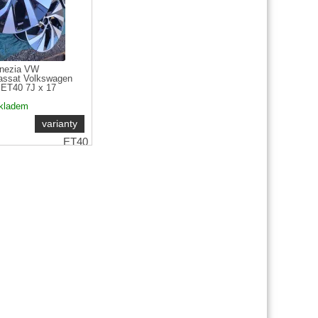
enezia VW
assat Volkswagen
 ET40 7J x 17
kladem
varianty
ET40
 od:
17 000
CZK
20 570
CZK
od
17 %