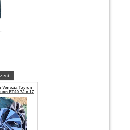
ů Venezia Tayron
guan ET40 7J x 17