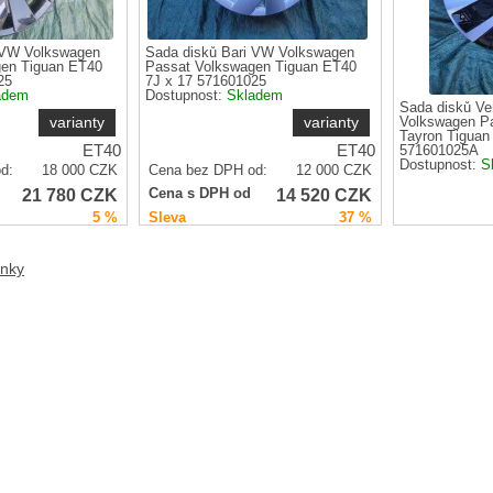
 VW Volkswagen
Sada disků Bari VW Volkswagen
en Tiguan ET40
Passat Volkswagen Tiguan ET40
25
7J x 17 571601025
adem
Dostupnost:
Skladem
Sada disků V
varianty
varianty
Volkswagen P
Tayron Tiguan
ET40
ET40
571601025A
Dostupnost:
S
d:
18 000
CZK
Cena bez DPH od:
12 000
CZK
21 780
CZK
14 520
CZK
Cena s DPH od
5 %
Sleva
37 %
Cena bez DPH
Cena s DPH 
ánky
Sleva