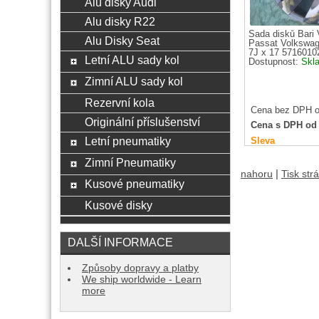
Alu disky Audi
Alu disky R22
Sada disků Bari
Alu Disky Seat
Passat Volkswag
7J x 17 5716010
Letní ALU sady kol
Dostupnost:
Skl
Zimní ALU sady kol
Rezervní kola
Cena bez DPH o
Originální příslušenství
Cena s DPH od
Letní pneumatiky
Sleva
Zimní Pneumatiky
|
nahoru
Tisk str
Kusové pneumatiky
Kusové disky
DALŠÍ INFORMACE
Způsoby dopravy a platby
We ship worldwide - Learn
more