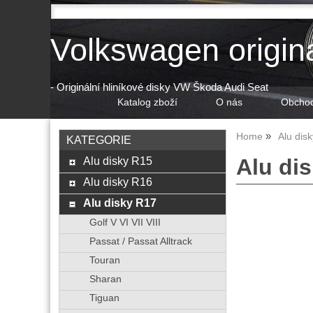
Volkswagen origin
- Originální hliníkové disky VW Škoda Audi Seat
Katalog zboží
O nás
Obchod
Home
Alu dis
KATEGORIE
Alu disky R15
Alu di
Alu disky R16
Alu disky R17
Golf V VI VII VIII
Passat / Passat Alltrack
Touran
Sharan
Tiguan