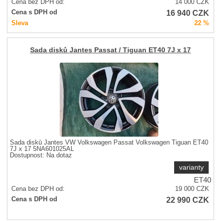
Cena bez DPH od:
14 000
CZK
16 940
CZK
Cena s DPH od
Sleva
22 %
Sada disků Jantes Passat / Tiguan ET40 7J x 17
Sada disků Jantes VW Volkswagen Passat Volkswagen Tiguan ET40
7J x 17 5NA601025AL
Dostupnost:
Na dotaz
varianty
ET40
Cena bez DPH od:
19 000
CZK
22 990
CZK
Cena s DPH od