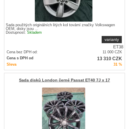
Sada použitých originálních litých kol tovární značky Volkswagen
OEM, disky jsou ...
Dostupnost:
Skladem
varianty
ET38
Cena bez DPH od:
11 000
CZK
13 310
CZK
Cena s DPH od
Sleva
31 %
Sada disků London černé Passat ET40 7J x 17