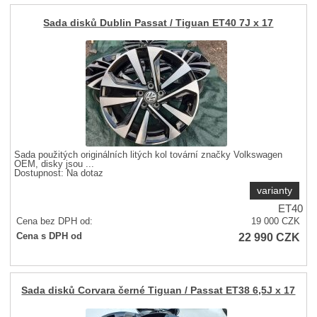
Sada disků Dublin Passat / Tiguan ET40 7J x 17
Sada použitých originálních litých kol tovární značky Volkswagen
OEM, disky jsou ...
Dostupnost:
Na dotaz
varianty
ET40
Cena bez DPH od:
19 000
CZK
22 990
CZK
Cena s DPH od
Sada disků Corvara černé Tiguan / Passat ET38 6,5J x 17