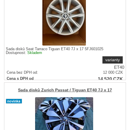
Sada disků Seat Tarraco Tiguan ET40 7J x 17 5FJ601025
Dostupnost:
Skladem
varianty
ET40
Cena bez DPH od:
12 000
CZK
14 520
CZK
Cena s DPH od
Sleva
25 %
Sada disků Zurich Passat / Tiguan ET40 7J x 17