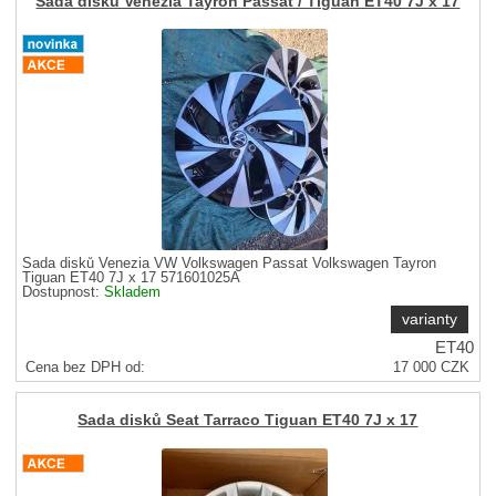
Sada disků Venezia Tayron Passat / Tiguan ET40 7J x 17
Sada disků Venezia VW Volkswagen Passat Volkswagen Tayron
Tiguan ET40 7J x 17 571601025A
Dostupnost:
Skladem
varianty
ET40
Cena bez DPH od:
17 000
CZK
20 570
CZK
Cena s DPH od
Sleva
17 %
Sada disků Seat Tarraco Tiguan ET40 7J x 17