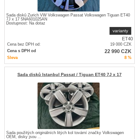
Sada disků Zurich VW Volkswagen Passat Volkswagen Tiguan ET40
7J x 17 5NA601025AN
Dostupnost:
Na dotaz
varianty
ET40
Cena bez DPH od:
19 000
CZK
22 990
CZK
Cena s DPH od
Sleva
8 %
Sada disků Istanbul Passat / Tiguan ET40 7J x 17
Sada použitých originálních litých kol tovární značky Volkswagen
OEM, disky jsou ...