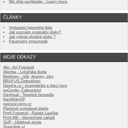
We ship worldwide - Learn more
ČLÁNKY
Vystavení typového listu
Jak poznám originální disky?
Jak vybrat vhodné disky ?
Parametry pneumatik
MOJE ODKAZY
Akt - Art Fotograf
Alpinka - Lyžařská škola
Bedimex - nitě, tkaniny, zipy
BRUFUS Železářství
Dioptra.cz - kosmetické a čtecí lupy
exCorde- Čalounictví
Geoheat - Tepelná čerpadla
KachličkyVP
nejnizsi-ceny.cz
Plastové vchodové dveře
Profi Fotograf - Radek Lavička
Profi.MK - klempířské nářadí
SUP - Úklidové stroje
Superlink.cz