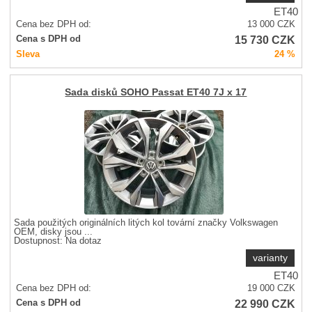
ET40
Cena bez DPH od:
13 000
CZK
15 730
CZK
Cena s DPH od
Sleva
24 %
Sada disků SOHO Passat ET40 7J x 17
Sada použitých originálních litých kol tovární značky Volkswagen
OEM, disky jsou ...
Dostupnost:
Na dotaz
varianty
ET40
Cena bez DPH od:
19 000
CZK
22 990
CZK
Cena s DPH od