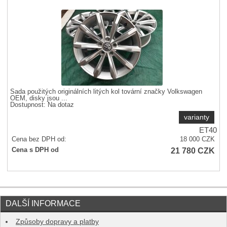
Sada použitých originálních litých kol tovární značky Volkswagen
OEM, disky jsou ...
Dostupnost:
Na dotaz
varianty
ET40
Cena bez DPH od:
18 000
CZK
21 780
CZK
Cena s DPH od
DALŠÍ INFORMACE
Způsoby dopravy a platby