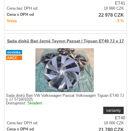
ET41
Cena bez DPH od:
18 990
CZK
22 978
CZK
Cena s DPH od
Sleva
5 %
Sada disků Bari černé Tayron Passat / Tiguan ET40 7J x 17
Sada disků Bari VW Volkswagen Passat Volkswagen Tiguan ET40 7J
x 17 571601025
Dostupnost:
Skladem
varianty
ET40
Cena bez DPH od:
18 000
CZK
21 780
CZK
Cena s DPH od