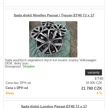
Sada disků Nivelles Passat / Tiguan ET40 7J x 17
Sada použitých originálních litých kol tovární značky Volkswagen
OEM, disky jsou ...
Dostupnost:
Skladem
varianty
ET40
Cena bez DPH od:
18 000
CZK
21 780
CZK
Cena s DPH od
Sleva
5 %
Sada disků London Passat ET40 7J x 17