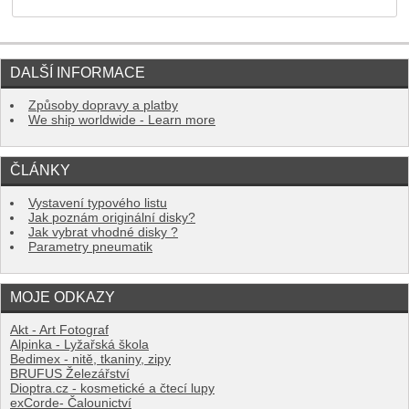
DALŠÍ INFORMACE
Způsoby dopravy a platby
We ship worldwide - Learn more
ČLÁNKY
Vystavení typového listu
Jak poznám originální disky?
Jak vybrat vhodné disky ?
Parametry pneumatik
MOJE ODKAZY
Akt - Art Fotograf
Alpinka - Lyžařská škola
Bedimex - nitě, tkaniny, zipy
BRUFUS Železářství
Dioptra.cz - kosmetické a čtecí lupy
exCorde- Čalounictví