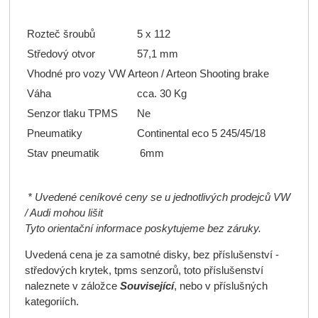
Rozteč šroubů
5 x 112
Středový otvor
57,1 mm
Vhodné pro vozy VW Arteon / Arteon Shooting brake
Váha
cca. 30 Kg
Senzor tlaku TPMS
Ne
Pneumatiky
Continental eco 5 245/45/18
Stav pneumatik
6mm
* Uvedené ceníkové ceny se u jednotlivých prodejců VW
/ Audi mohou lišit
Tyto orientační informace poskytujeme bez záruky.
Uvedená cena je za samotné disky, bez příslušenství -
středových krytek, tpms senzorů, toto příslušenství
naleznete v záložce
Související
, nebo v příslušných
kategoriích.