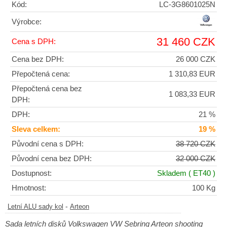
Kód:
LC-3G8601025N
Výrobce:
31 460 CZK
Cena s DPH:
Cena bez DPH:
26 000 CZK
Přepočtená cena:
1 310,83 EUR
Přepočtená cena bez
1 083,33 EUR
DPH:
DPH:
21 %
Sleva celkem:
19 %
Původní cena s DPH:
38 720 CZK
Původní cena bez DPH:
32 000 CZK
Dostupnost:
Skladem
( ET40 )
Hmotnost:
100 Kg
-
Letní ALU sady kol
Arteon
Sada letních disků Volkswagen VW Sebring Arteon shooting